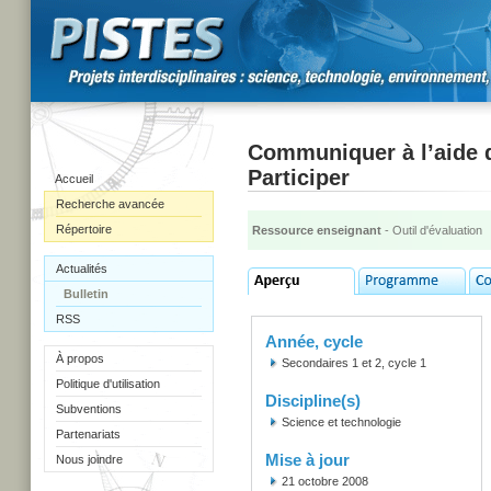
Communiquer à l’aide d
Participer
Accueil
Recherche avancée
Répertoire
Ressource enseignant
- Outil d'évaluation
Actualités
Bulletin
RSS
Année, cycle
À propos
Secondaires 1 et 2, cycle 1
Politique d'utilisation
Discipline(s)
Subventions
Science et technologie
Partenariats
Mise à jour
Nous joindre
21 octobre 2008