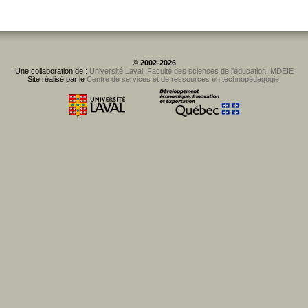
©
2002-2026
Une collaboration de :
Université Laval
,
Faculté des sciences de l'éducation
,
MDEIE
Site réalisé par le
Centre de services et de ressources en technopédagogie
.