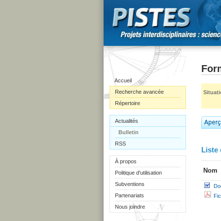
Form
Accueil
Recherche avancée
Situat
Répertoire
Actualités
Bulletin
RSS
Liste 
À propos
Nom
Politique d'utilisation
Subventions
Do
Partenariats
Fi
Nous joindre