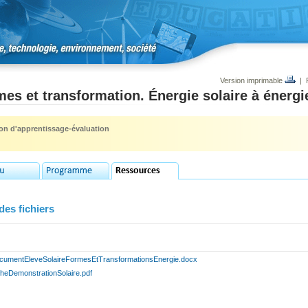
Version imprimable
|
es et transformation. Énergie solaire à énergi
ion d'apprentissage-évaluation
des fichiers
cumentEleveSolaireFormesEtTransformationsEnergie.docx
cheDemonstrationSolaire.pdf