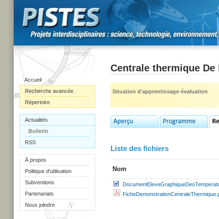
Centrale thermique De 
Accueil
Recherche avancée
Situation d'apprentissage-évaluation
Répertoire
Actualités
Bulletin
RSS
Liste des fichiers
À propos
Nom
Politique d'utilisation
Subventions
DocumentEleveGraphiqueDesTemperatu
Partenariats
FicheDemonstrationCentraleThermique.
Nous joindre