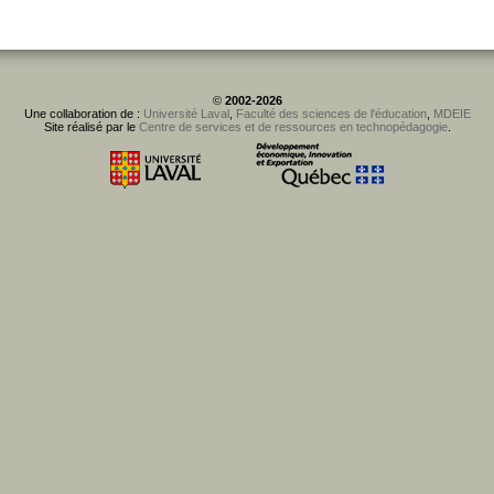
©
2002-2026
Une collaboration de :
Université Laval
,
Faculté des sciences de l'éducation
,
MDEIE
Site réalisé par le
Centre de services et de ressources en technopédagogie
.