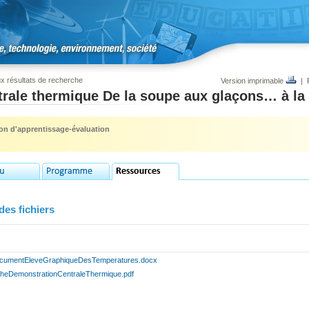
x résultats de recherche
Version imprimable
|
trale thermique De la soupe aux glaçons… à la
ion d'apprentissage-évaluation
des fichiers
cumentEleveGraphiqueDesTemperatures.docx
cheDemonstrationCentraleThermique.pdf