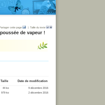
Partager cette page
| Taille du texte
 poussée de vapeur !
Taille
Date de modification
44 ko
9 décembre 2016
979 ko
2 décembre 2016