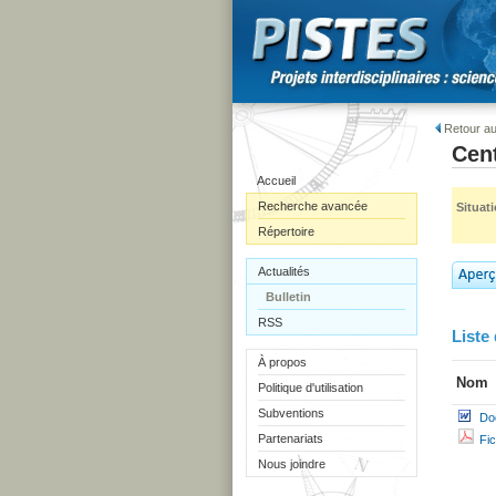
Retour au
Cen
Accueil
Recherche avancée
Situat
Répertoire
Actualités
Bulletin
RSS
Liste 
À propos
Nom
Politique d'utilisation
Subventions
Do
Partenariats
Fi
Nous joindre