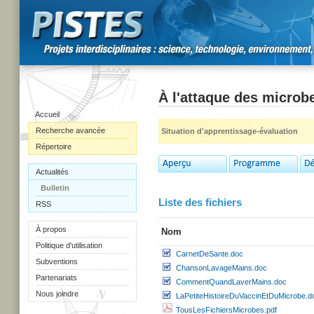
À l'attaque des microb
Accueil
Recherche avancée
Situation d'apprentissage-évaluation
Répertoire
Actualités
Bulletin
Liste des fichiers
RSS
À propos
Nom
Politique d'utilisation
CarnetDeSante.doc
Subventions
ChansonLavageMains.doc
Partenariats
CommentQuandLaverMains.doc
Nous joindre
LaPetiteHistoireDuVaccinEtDuMicrobe.d
TousLesFichiersMicrobes.pdf