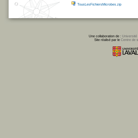
TousLesFichiersMicrobes.zip
Une collaboration de :
Université
Site réalisé par le
Centre de 