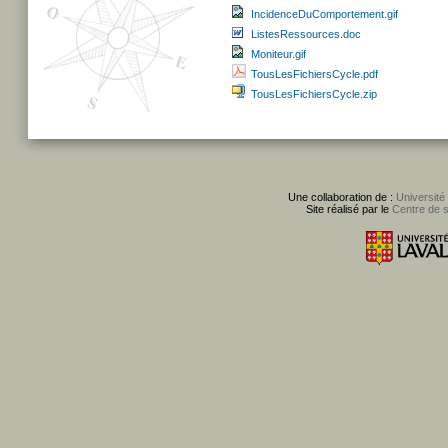
IncidenceDuComportement.gif
ListesRessources.doc
Moniteur.gif
TousLesFichiersCycle.pdf
TousLesFichiersCycle.zip
Une collaboration de :
Université
Site réalisé par le
Centre de 