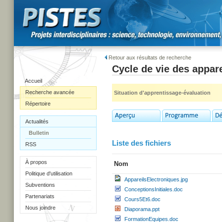
Retour aux résultats de recherche
Cycle de vie des appare
Accueil
Recherche avancée
Situation d'apprentissage-évaluation
Répertoire
Actualités
Bulletin
Liste des fichiers
RSS
À propos
Nom
Politique d'utilisation
AppareilsElectroniques.jpg
Subventions
ConceptionsInitiales.doc
Partenariats
Cours5Et6.doc
Nous joindre
Diaporama.ppt
FormationEquipes.doc