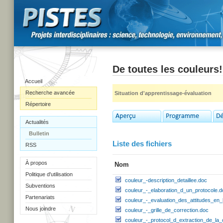
De toutes les couleurs!
Accueil
Recherche avancée
Situation d'apprentissage-évaluation
Répertoire
Actualités
Bulletin
Liste des fichiers
RSS
À propos
Nom
Politique d'utilisation
couleur_-description_detaillee.doc
Subventions
couleur_-_elaboration_d_un_protocole.d
Partenariats
couleur_-_evaluation_des_attitudes_en_
Nous joindre
couleur_-_grille_de_correction.doc
couleur_-_protocol_d_extraction_de_la_