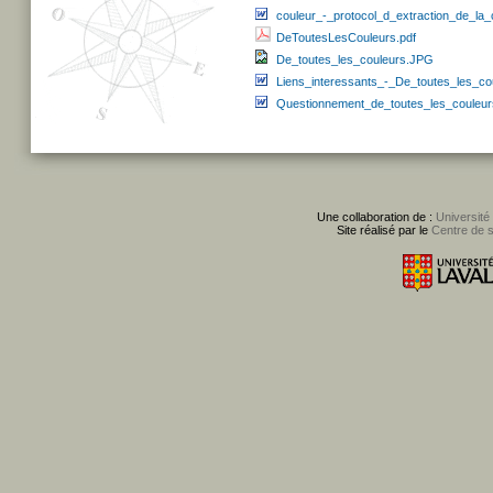
couleur_-_protocol_d_extraction_de_la_
DeToutesLesCouleurs.pdf
De_toutes_les_couleurs.JPG
Liens_interessants_-_De_toutes_les_co
Questionnement_de_toutes_les_couleur
Une collaboration de :
Université
Site réalisé par le
Centre de 