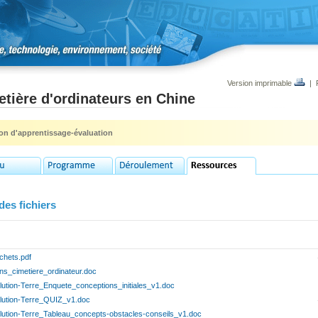
Version imprimable
|
tière d'ordinateurs en Chine
ion d'apprentissage-évaluation
des fichiers
chets.pdf
ens_cimetiere_ordinateur.doc
llution-Terre_Enquete_conceptions_initiales_v1.doc
llution-Terre_QUIZ_v1.doc
llution-Terre_Tableau_concepts-obstacles-conseils_v1.doc