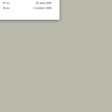
87 ko
25 août 2006
45 ko
4 octobre 2006