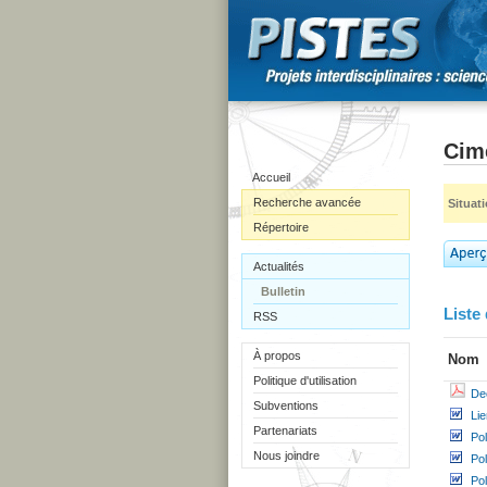
Cime
Accueil
Recherche avancée
Situat
Répertoire
Actualités
Bulletin
Liste 
RSS
À propos
Nom
Politique d'utilisation
De
Subventions
Li
Partenariats
Po
Nous joindre
Po
Po