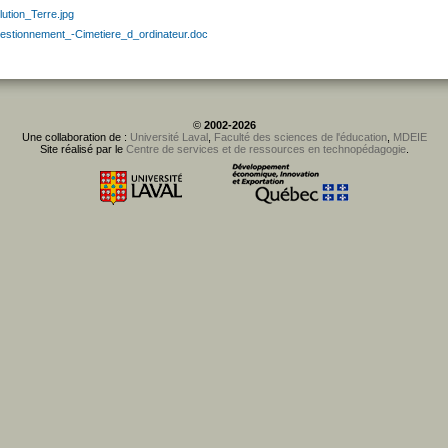
lution_Terre.jpg
estionnement_-Cimetiere_d_ordinateur.doc
©
2002-2026
Une collaboration de :
Université Laval
,
Faculté des sciences de l'éducation
,
MDEIE
Site réalisé par le
Centre de services et de ressources en technopédagogie
.