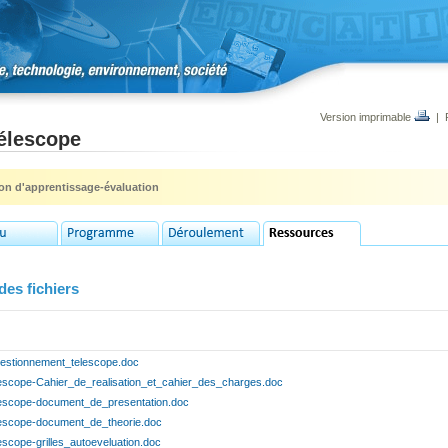
Version imprimable
|
télescope
ion d'apprentissage-évaluation
des fichiers
estionnement_telescope.doc
lescope-Cahier_de_realisation_et_cahier_des_charges.doc
lescope-document_de_presentation.doc
lescope-document_de_theorie.doc
escope-grilles_autoeveluation.doc