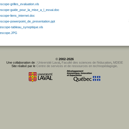
escope-grilles_evaluation.xls
lescope-guide_pour_la_mise_a_l_essai.doc
escope-liens_internet.doc
lescope-powerpoint_de_presentation.ppt
lescope-tableau_synoptique.xls
lescope.JPG
©
2002-2026
Une collaboration de :
Université Laval
,
Faculté des sciences de l'éducation
,
MDEIE
Site réalisé par le
Centre de services et de ressources en technopédagogie
.