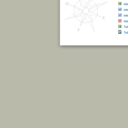
tel
te
tel
te
Te
Te