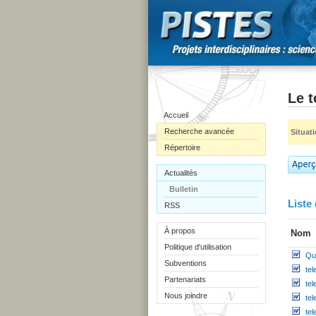
Le 
Accueil
Recherche avancée
Situat
Répertoire
Actualités
Bulletin
Liste 
RSS
À propos
Nom
Politique d'utilisation
Qu
Subventions
te
Partenariats
te
Nous joindre
te
tel