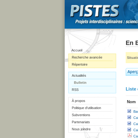
En B
Accueil
Recherche avancée
Situat
Répertoire
Actualités
Bulletin
Liste 
RSS
À propos
Nom
Politique d'utilisation
Ba
Subventions
Ca
Partenariats
Ca
Nous joindre
Ca
Ca