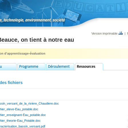
Version imprimable
|
eauce, on tient à notre eau
ion d'apprentissage-évaluation
des fichiers
ssin_versant_de_la_riviere_Chaudiere.doc
hier_eleve-Eau_potable.doc
hier_enseignant-Eau_potable.doc
hier_theorie-Eau_Potable.doc
racterisation_bassin_versant.pdf