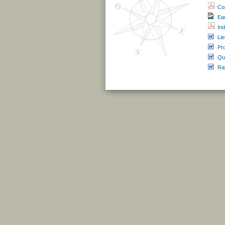
Co
Ea
Ind
Li
Pr
Qu
Ra