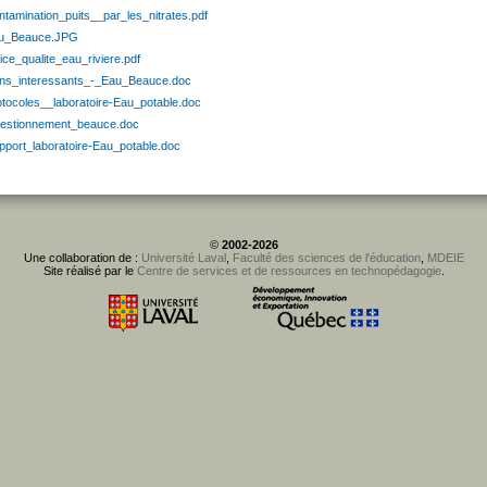
ntamination_puits__par_les_nitrates.pdf
u_Beauce.JPG
ice_qualite_eau_riviere.pdf
ens_interessants_-_Eau_Beauce.doc
otocoles__laboratoire-Eau_potable.doc
estionnement_beauce.doc
pport_laboratoire-Eau_potable.doc
©
2002-2026
Une collaboration de :
Université Laval
,
Faculté des sciences de l'éducation
,
MDEIE
Site réalisé par le
Centre de services et de ressources en technopédagogie
.