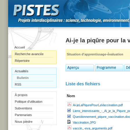
Ai-je la piqûre pour la
Accueil
Recherche avancée
Situation d'apprentissage-évaluation
Répertoire
Actualités
Bulletin
Liste des fichiers
RSS
À propos
Nom
Politique d'utilisation
Ai-jeLaPiqurePourLaVaccination.pdf
Subventions
Liens_interessants_-_Ai_je_la_Piqure_p
Partenariats
Questionnement_piqure_vaccination.do
Nous joindre
Vaccination.JPG
vaccin_-eva_arguments.pdf