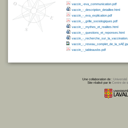
vaccin_-eva_communication.pdf
vaccin_-_description_detaillee.html
vaccin_-_eva_explication.pdf
vaccin_-_grille_sociologiques.pdf
vaccin_-_mythes_et_realites.html
vaccin_-_questions_et_reponses.html
vaccin_-_recherche_sur_la_vaccination
vaccin_-_reseau_complet_de_la_sAE.jp
vaccin_-_tableausbs.pdf
Une collaboration de :
Université
Site réalisé par le
Centre de 