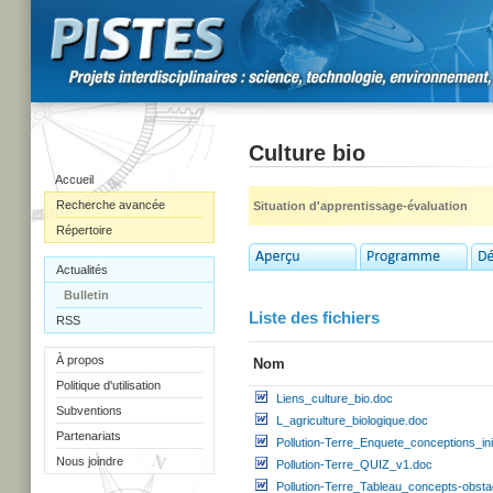
Culture bio
Accueil
Recherche avancée
Situation d'apprentissage-évaluation
Répertoire
Actualités
Bulletin
Liste des fichiers
RSS
À propos
Nom
Politique d'utilisation
Liens_culture_bio.doc
Subventions
L_agriculture_biologique.doc
Partenariats
Pollution-Terre_Enquete_conceptions_ini
Nous joindre
Pollution-Terre_QUIZ_v1.doc
Pollution-Terre_Tableau_concepts-obsta