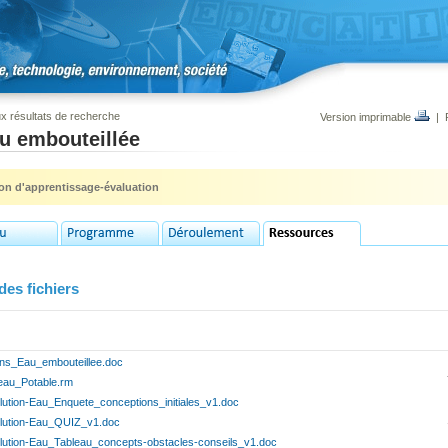
x résultats de recherche
Version imprimable
|
u embouteillée
ion d'apprentissage-évaluation
des fichiers
ens_Eau_embouteillee.doc
eau_Potable.rm
llution-Eau_Enquete_conceptions_initiales_v1.doc
llution-Eau_QUIZ_v1.doc
llution-Eau_Tableau_concepts-obstacles-conseils_v1.doc