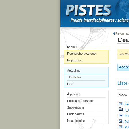
Retour au
L'ea
Accueil
Recherche avancée
Situat
Répertoire
Actualités
Bulletin
Liste 
RSS
À propos
Nom
Politique d'utilisation
Li
Subventions
L_
Partenariats
Po
Nous joindre
Po
Po