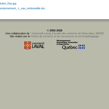
lution_Eau.jpg
estionnement_-L_eau_embouteille.doc
©
2002-2026
Une collaboration de :
Université Laval
,
Faculté des sciences de l'éducation
,
MDEIE
Site réalisé par le
Centre de services et de ressources en technopédagogie
.