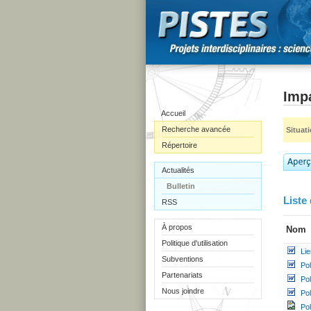
Impa
Accueil
Recherche avancée
Situat
Répertoire
Actualités
Bulletin
Liste 
RSS
À propos
Nom
Politique d'utilisation
Li
Subventions
Pol
Partenariats
Po
Nous joindre
Po
Pol