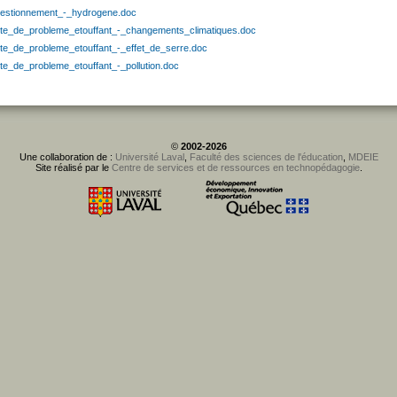
estionnement_-_hydrogene.doc
xte_de_probleme_etouffant_-_changements_climatiques.doc
xte_de_probleme_etouffant_-_effet_de_serre.doc
xte_de_probleme_etouffant_-_pollution.doc
©
2002-2026
Une collaboration de :
Université Laval
,
Faculté des sciences de l'éducation
,
MDEIE
Site réalisé par le
Centre de services et de ressources en technopédagogie
.