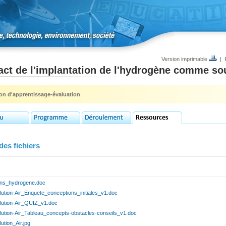
Version imprimable
|
ct de l'implantation de l'hydrogène comme so
ion d'apprentissage-évaluation
des fichiers
ens_hydrogene.doc
lution-Air_Enquete_conceptions_initiales_v1.doc
llution-Air_QUIZ_v1.doc
llution-Air_Tableau_concepts-obstacles-conseils_v1.doc
lution_Air.jpg