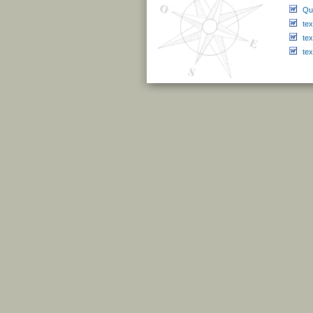
Qu
te
te
te