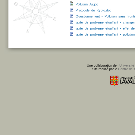
Pollution_Air.jpg
Protocole_de_Kyoto.doc
Questionnement_-_Pollution_sans_fronti
texte_de_probleme_etouffant_-_change
texte_de_probleme_etouffant_-_effet_d
texte_de_probleme_etouffant_-_pollution
Une collaboration de :
Université
Site réalisé par le
Centre de 