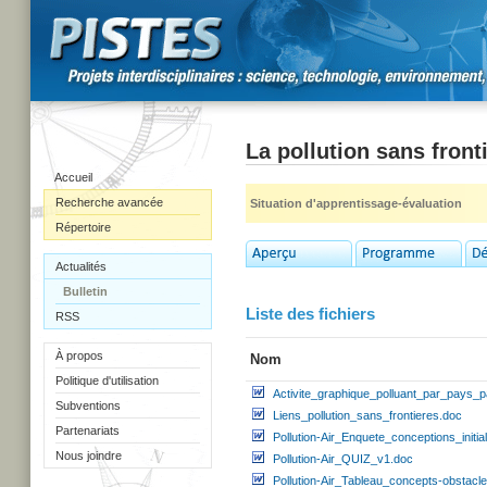
La pollution sans front
Accueil
Recherche avancée
Situation d'apprentissage-évaluation
Répertoire
Actualités
Bulletin
Liste des fichiers
RSS
À propos
Nom
Politique d'utilisation
Activite_graphique_polluant_par_pays_
Subventions
Liens_pollution_sans_frontieres.doc
Partenariats
Pollution-Air_Enquete_conceptions_initi
Nous joindre
Pollution-Air_QUIZ_v1.doc
Pollution-Air_Tableau_concepts-obstacl