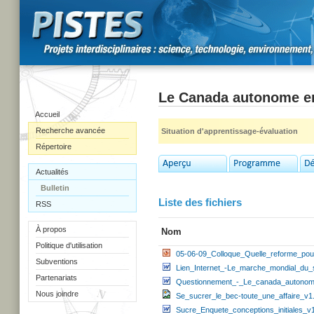
Le Canada autonome en 
Accueil
Recherche avancée
Situation d'apprentissage-évaluation
Répertoire
Actualités
Bulletin
Liste des fichiers
RSS
À propos
Nom
Politique d'utilisation
05-06-09_Colloque_Quelle_reforme_pou
Subventions
Lien_Internet_-Le_marche_mondial_du_
Partenariats
Questionnement_-_Le_canada_autonom
Nous joindre
Se_sucrer_le_bec-toute_une_affaire_v1.
Sucre_Enquete_conceptions_initiales_v