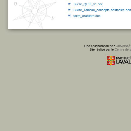
Sucre_QUIZ_v1.doc
Sucre_Tableau_concepts-obstacles-con
texte_erabliere.doc
Une collaboration de :
Université
Site réalisé par le
Centre de 