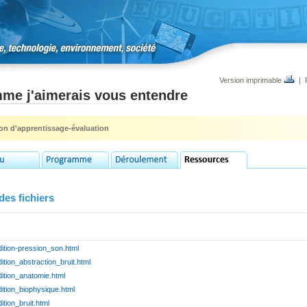
Version imprimable
|
me j'aimerais vous entendre
ion d'apprentissage-évaluation
des fichiers
ition-pression_son.html
ition_abstraction_bruit.html
ition_anatomie.html
ition_biophysique.html
ition_bruit.html