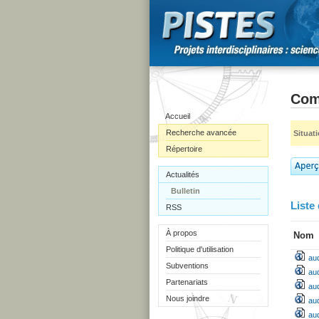
Com
Accueil
Recherche avancée
Situat
Répertoire
Actualités
Bulletin
Liste 
RSS
À propos
Nom
Politique d'utilisation
aud
Subventions
aud
Partenariats
aud
Nous joindre
aud
aud