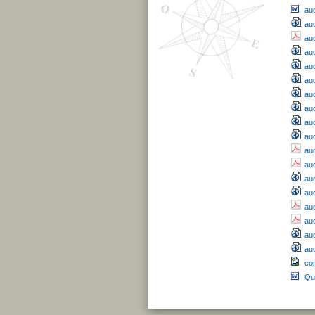
au
aud
aud
aud
aud
aud
aud
au
aud
aud
aud
aud
au
aud
aud
au
au
au
co
Qu