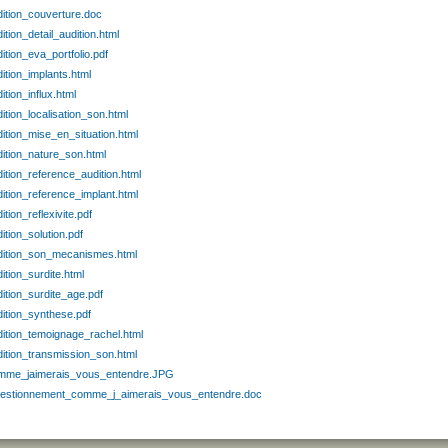
dition_couverture.doc
ition_detail_audition.html
ition_eva_portfolio.pdf
ition_implants.html
ition_influx.html
ition_localisation_son.html
ition_mise_en_situation.html
dition_nature_son.html
ition_reference_audition.html
ition_reference_implant.html
ition_reflexivite.pdf
ition_solution.pdf
dition_son_mecanismes.html
ition_surdite.html
ition_surdite_age.pdf
dition_synthese.pdf
dition_temoignage_rachel.html
dition_transmission_son.html
mme_jaimerais_vous_entendre.JPG
estionnement_comme_j_aimerais_vous_entendre.doc