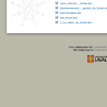
Liens_Internet_-_fumier.doc
Questionnement_-_gestion_du_fumier.d
txfermentation.doc
txla_levure.doc
z_La_valeur_du_fumier.doc
Une collaboration de :
Université
Site réalisé par le
Centre de 