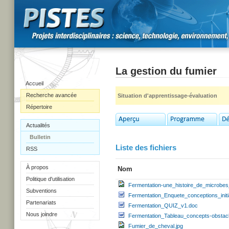
La gestion du fumier
Accueil
Recherche avancée
Situation d'apprentissage-évaluation
Répertoire
Actualités
Bulletin
Liste des fichiers
RSS
À propos
Nom
Politique d'utilisation
Fermentation-une_histoire_de_microbes
Subventions
Fermentation_Enquete_conceptions_init
Partenariats
Fermentation_QUIZ_v1.doc
Nous joindre
Fermentation_Tableau_concepts-obstac
Fumier_de_cheval.jpg