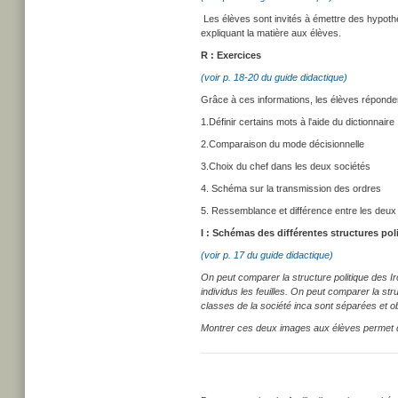
Les élèves sont invités à émettre des hypothè
expliquant la matière aux élèves.
R : Exercices
(voir p. 18-20 du guide didactique)
Grâce à ces informations, les élèves répondent
1.Définir certains mots à l'aide du dictionnaire
2.Comparaison du mode décisionnelle
3.Choix du chef dans les deux sociétés
4. Schéma sur la transmission des ordres
5. Ressemblance et différence entre les deux
I : Schémas des différentes structures pol
(voir p. 17 du guide didactique)
On peut comparer la structure politique des I
individus les feuilles. On peut comparer la str
classes de la société inca sont séparées et o
Montrer ces deux images aux élèves permet de