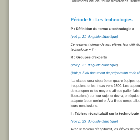
Documents visuels, feuille d’exercices, schém
Période 5 : Les technologies
P : Définition du terme « technologie »
(voir p. 21 du guide didactique)
L’enseignant demande aux élèves leur définiti
technologie » ? »
R : Groupes d’experts
(voir p. 21 du guide didactique
)
(Voir p. 5 du document de préparation et de ré
La classe sera séparée en quatre équipes qui 
Iroquoiens et les Incas vers 1500. Les aspects 
de transport et les moyens afin de pallier l’a
illustrations) sur leur sujet et devra, en équi
adaptée à son territoire. À la fin du temps al
leurs conclusions.
I : Tableau récapitulatif sur la technologi
(voir p. 23 du guide didactique)
Avec le tableau récapitulatif, les élèves devr