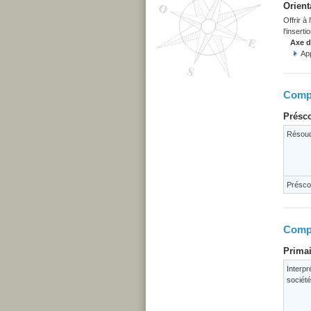
Orient
Offrir à
l'inserti
Axe 
App
Compé
Présco
Résoud
Préscol
Compé
Primai
Interp
société