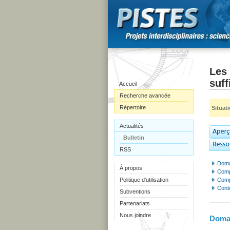
Les 
suf
Accueil
Recherche avancée
Répertoire
Situat
Actualités
Bulletin
RSS
Doma
À propos
Comp
Politique d'utilisation
Comp
Cont
Subventions
Partenariats
Nous joindre
Domai