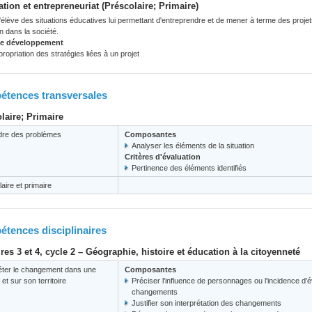
ation et entrepreneuriat (Préscolaire; Primaire)
 l'élève des situations éducatives lui permettant d'entreprendre et de mener à terme des projets
on dans la société.
de développement
ropriation des stratégies liées à un projet
tences transversales
laire; Primaire
re des problèmes
Composantes
Analyser les éléments de la situation
Critères d'évaluation
Pertinence des éléments identifiés
aire et primaire
tences disciplinaires
res 3 et 4, cycle 2 – Géographie, histoire et éducation à la citoyenneté
réter le changement dans une
Composantes
 et sur son territoire
Préciser l'influence de personnages ou l'incidence d
changements
Justifier son interprétation des changements