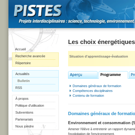
Les choix énergétiques
Accueil
Recherche avancée
Situation d'apprentissage-évaluation
Répertoire
Actualités
Bulletin
Domaines généraux de formation
RSS
Compétences disciplinaires
Contenu de formation
À propos
Politique d'utilisation
Subventions
Domaines généraux de formati
Partenariats
Environnement et consommation (Sec
Nous joindre
Amener l'élève à entretenir un rapport dynami
l'exploitation de l'environnement.