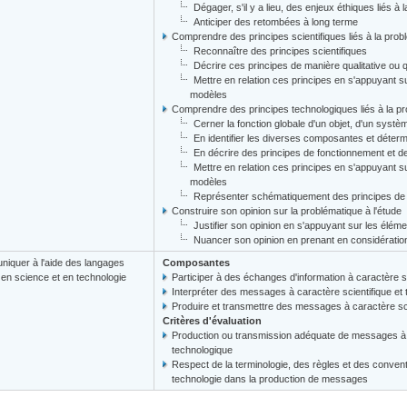
Dégager, s'il y a lieu, des enjeux éthiques liés à
Anticiper des retombées à long terme
Comprendre des principes scientifiques liés à la prob
Reconnaître des principes scientifiques
Décrire ces principes de manière qualitative ou q
Mettre en relation ces principes en s'appuyant s
modèles
Comprendre des principes technologiques liés à la p
Cerner la fonction globale d'un objet, d'un systè
En identifier les diverses composantes et déterm
En décrire des principes de fonctionnement et d
Mettre en relation ces principes en s'appuyant s
modèles
Représenter schématiquement des principes de 
Construire son opinion sur la problématique à l'étude
Justifier son opinion en s'appuyant sur les élém
Nuancer son opinion en prenant en considération
iquer à l'aide des langages
Composantes
s en science et en technologie
Participer à des échanges d'information à caractère s
Interpréter des messages à caractère scientifique et
Produire et transmettre des messages à caractère sci
Critères d'évaluation
Production ou transmission adéquate de messages à c
technologique
Respect de la terminologie, des règles et des convent
technologie dans la production de messages