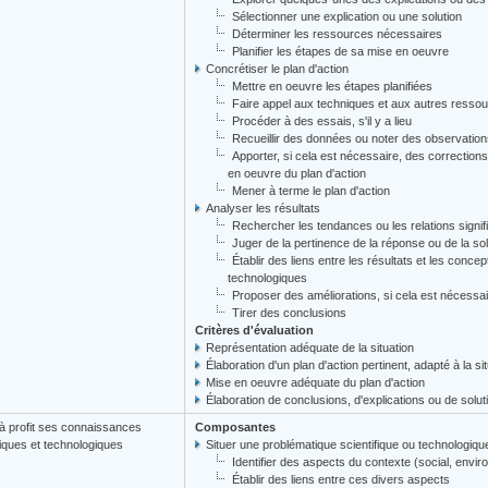
Sélectionner une explication ou une solution
Déterminer les ressources nécessaires
Planifier les étapes de sa mise en oeuvre
Concrétiser le plan d'action
Mettre en oeuvre les étapes planifiées
Faire appel aux techniques et aux autres resso
Procéder à des essais, s'il y a lieu
Recueillir des données ou noter des observations
Apporter, si cela est nécessaire, des corrections 
en oeuvre du plan d'action
Mener à terme le plan d'action
Analyser les résultats
Rechercher les tendances ou les relations signif
Juger de la pertinence de la réponse ou de la so
Établir des liens entre les résultats et les concep
technologiques
Proposer des améliorations, si cela est nécessa
Tirer des conclusions
Critères d'évaluation
Représentation adéquate de la situation
Élaboration d'un plan d'action pertinent, adapté à la si
Mise en oeuvre adéquate du plan d'action
Élaboration de conclusions, d'explications ou de solut
à profit ses connaissances
Composantes
fiques et technologiques
Situer une problématique scientifique ou technologiq
Identifier des aspects du contexte (social, enviro
Établir des liens entre ces divers aspects