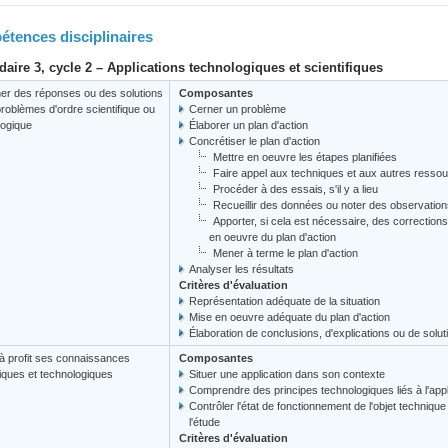
tences disciplinaires
aire 3, cycle 2 – Applications technologiques et scientifiques
er des réponses ou des solutions
Composantes
roblèmes d'ordre scientifique ou
Cerner un problème
logique
Élaborer un plan d'action
Concrétiser le plan d'action
Mettre en oeuvre les étapes planifiées
Faire appel aux techniques et aux autres resso
Procéder à des essais, s'il y a lieu
Recueillir des données ou noter des observations
Apporter, si cela est nécessaire, des corrections 
en oeuvre du plan d'action
Mener à terme le plan d'action
Analyser les résultats
Critères d'évaluation
Représentation adéquate de la situation
Mise en oeuvre adéquate du plan d'action
Élaboration de conclusions, d'explications ou de solut
à profit ses connaissances
Composantes
fiques et technologiques
Situer une application dans son contexte
Comprendre des principes technologiques liés à l'appl
Contrôler l'état de fonctionnement de l'objet techniq
l'étude
Critères d'évaluation