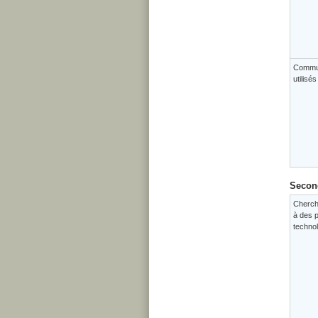
Commun
utilisé
Second
Cherch
à des p
techno