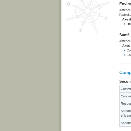
Enviro
Amener l
l'exploi
Axe 
Uti
Santé 
Amener l
Axes
Co
Co
Compé
Second
Commun
Coopér
Résoud
Se don
efficac
Seconda