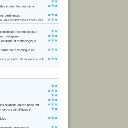
èles et des théories de la
ons pertinentes
 ou des interventions effectuées
cientifique et technologique
 technologique
entifique et technologique
aractère scientifique ou
ions propres à la science et à la
les relations qui les unissent
ncepts scientifiques et
ibles
solutions provisoires