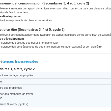
nnement et consommation (Secondaires 3, 4 et 5, cycle 2)
'élève à entretenir un rapport dynamique avec son milieu, tout en gardant une distance criti
tation de l'environnement.
de développement
lisation responsable de biens et de services
et bien-être (Secondaires 3, 4 et 5, cycle 2)
'élève à se responsabiliser dans l'adoption de saines habitudes de vie sur le plan de la santé, 
 de développement
nscience de soi et de ses besoins fondamentaux
nscience des conséquences de ses choix personnels pour sa santé et son bien-être
tences transversales
aires 3, 4 et 5, cycle 2
iquer de façon appropriée
er
re des problèmes
ner des méthodes de travail
es
ires 3, 4 et 5 (cycle 2)