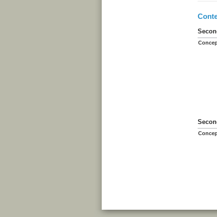
Conte
Second
Concep
Second
Concep