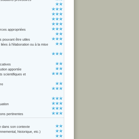
urces appropriées
 pouvant être utiles
liées à l'élaboration ou à la mise
icatives
lution apportée
ts scientifiques et
ire
tuation
ions pertinentes
ue dans son contexte
nnemental, historique, etc.)