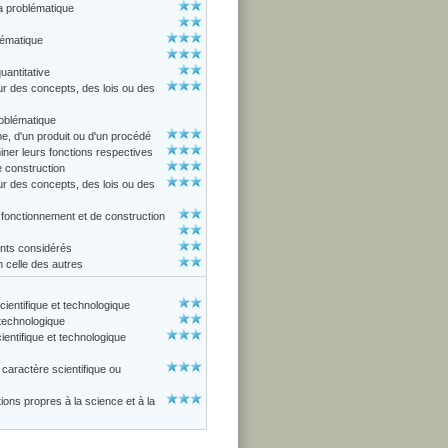
 la problématique
lématique
uantitative
ur des concepts, des lois ou des
roblématique
me, d'un produit ou d'un procédé
iner leurs fonctions respectives
e construction
ur des concepts, des lois ou des
fonctionnement et de construction
ents considérés
 celle des autres
cientifique et technologique
 technologique
entifique et technologique
aractère scientifique ou
ions propres à la science et à la