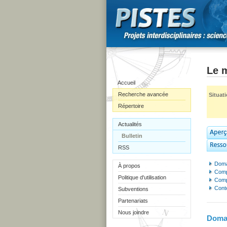
Le 
Accueil
Recherche avancée
Situat
Répertoire
Actualités
Bulletin
RSS
Doma
À propos
Comp
Politique d'utilisation
Comp
Cont
Subventions
Partenariats
Nous joindre
Domai