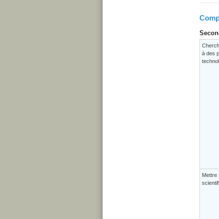
Compé
Second
Cherch
à des p
techno
Mettre 
scienti