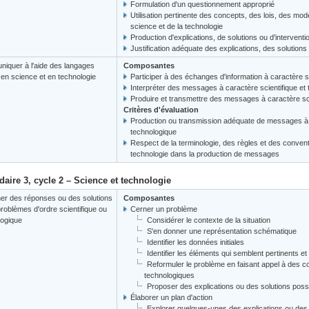
Formulation d'un questionnement approprié
Utilisation pertinente des concepts, des lois, des mod
science et de la technologie
Production d'explications, de solutions ou d'interventi
Justification adéquate des explications, des solutions
iquer à l'aide des langages
Composantes
s en science et en technologie
Participer à des échanges d'information à caractère s
Interpréter des messages à caractère scientifique et
Produire et transmettre des messages à caractère sci
Critères d'évaluation
Production ou transmission adéquate de messages à c
technologique
Respect de la terminologie, des règles et des convent
technologie dans la production de messages
aire 3, cycle 2 – Science et technologie
er des réponses ou des solutions
Composantes
roblèmes d'ordre scientifique ou
Cerner un problème
logique
Considérer le contexte de la situation
S'en donner une représentation schématique
Identifier les données initiales
Identifier les éléments qui semblent pertinents et 
Reformuler le problème en faisant appel à des co
technologiques
Proposer des explications ou des solutions poss
Élaborer un plan d'action
Explorer quelques-unes des explications ou des 