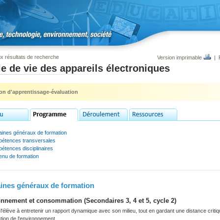
x résultats de recherche
Version imprimable
|
e de vie des appareils électroniques
ion d'apprentissage-évaluation
ines généraux de formation
étences transversales
étences disciplinaires
enu de formation
nes généraux de formation
nnement et consommation (Secondaires 3, 4 et 5, cycle 2)
'élève à entretenir un rapport dynamique avec son milieu, tout en gardant une distance criti
tation de l'environnement.