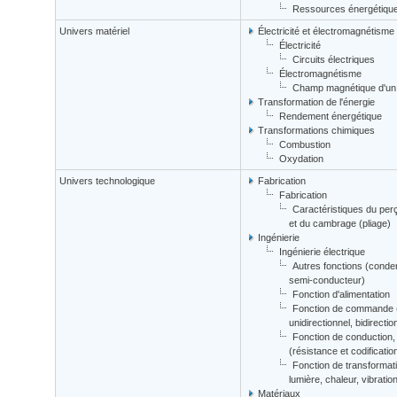
Ressources énergétiqu
Univers matériel
Électricité et électromagnétisme
Électricité
Circuits électriques
Électromagnétisme
Champ magnétique d'un f
Transformation de l'énergie
Rendement énergétique
Transformations chimiques
Combustion
Oxydation
Univers technologique
Fabrication
Fabrication
Caractéristiques du perç
et du cambrage (pliage)
Ingénierie
Ingénierie électrique
Autres fonctions (condens
semi-conducteur)
Fonction d'alimentation
Fonction de commande (ty
unidirectionnel, bidirectio
Fonction de conduction, d
(résistance et codificatio
Fonction de transformatio
lumière, chaleur, vibrati
Matériaux