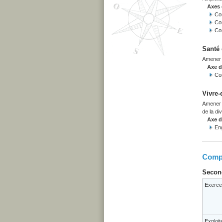
Axes
Co
Co
Co
Santé 
Amener l
Axe 
Co
Vivre-
Amener l
de la div
Axe 
Eng
Compé
Second
Exercer
Exploit