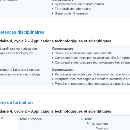
Systématiser la quête d'information
Tirer profit de l'information
S'approprier l'information
tences disciplinaires
aire 4, cycle 2 – Applications technologiques et scientifiques
à profit ses connaissances
Composantes
fiques et technologiques
Situer une application dans son contexte
Comprendre des principes scientifiques liés à l'applic
Comprendre des principes technologiques liés à l'appl
iquer à l'aide des langages
Composantes
s en science et en technologie
Participer à des échanges d'information à caractère s
Interpréter des messages à caractère scientifique et
Produire et transmettre des messages à caractère sci
nu de formation
aire 4, cycle 2 – Applications technologiques et scientifiques
ts
Terre et espace
Terre
Lithosphère
Minéraux