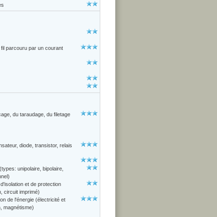
es
il parcouru par un courant
age, du taraudage, du filetage
ateur, diode, transistor, relais
pes: unipolaire, bipolaire,
nnel)
'isolation et de protection
n, circuit imprimé)
n de l'énergie (électricité et
on, magnétisme)