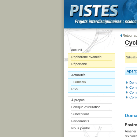
Retour au
Cycl
Accueil
Recherche avancée
Situat
Répertoire
Actualités
Bulletin
Doma
Comp
RSS
Comp
Cont
À propos
Politique d'utilisation
Subventions
Domai
Partenariats
Enviro
Nous joindre
Amener l
l'exploi