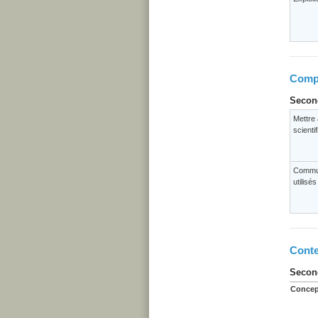
Compé
Second
Mettre 
scienti
Commun
utilisé
Conte
Second
Concep