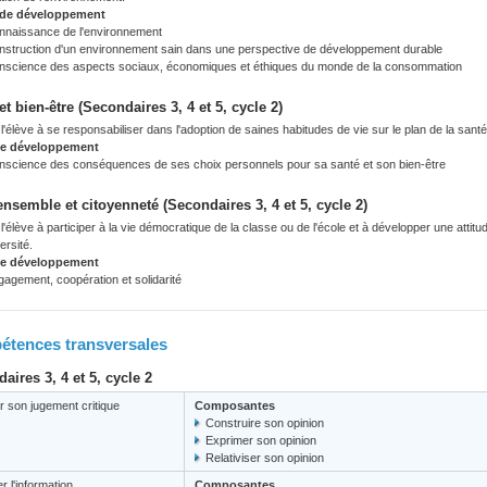
 de développement
nnaissance de l'environnement
nstruction d'un environnement sain dans une perspective de développement durable
nscience des aspects sociaux, économiques et éthiques du monde de la consommation
et bien-être (Secondaires 3, 4 et 5, cycle 2)
'élève à se responsabiliser dans l'adoption de saines habitudes de vie sur le plan de la santé, 
de développement
nscience des conséquences de ses choix personnels pour sa santé et son bien-être
ensemble et citoyenneté (Secondaires 3, 4 et 5, cycle 2)
'élève à participer à la vie démocratique de la classe ou de l'école et à développer une attit
ersité.
de développement
agement, coopération et solidarité
tences transversales
aires 3, 4 et 5, cycle 2
 son jugement critique
Composantes
Construire son opinion
Exprimer son opinion
Relativiser son opinion
er l'information
Composantes