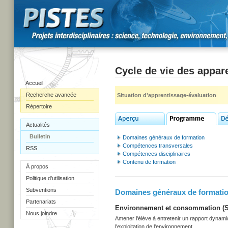
Cycle de vie des appare
Accueil
Recherche avancée
Situation d'apprentissage-évaluation
Répertoire
Actualités
Bulletin
Domaines généraux de formation
Compétences transversales
RSS
Compétences disciplinaires
Contenu de formation
À propos
Politique d'utilisation
Subventions
Domaines généraux de formati
Partenariats
Environnement et consommation (Sec
Nous joindre
Amener l'élève à entretenir un rapport dynami
l'exploitation de l'environnement.