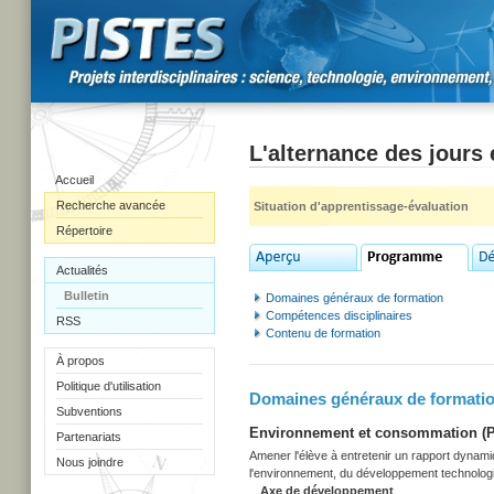
L'alternance des jours 
Accueil
Recherche avancée
Situation d'apprentissage-évaluation
Répertoire
Actualités
Bulletin
Domaines généraux de formation
Compétences disciplinaires
RSS
Contenu de formation
À propos
Politique d'utilisation
Domaines généraux de formati
Subventions
Environnement et consommation (Pr
Partenariats
Amener l'élève à entretenir un rapport dynamiq
Nous joindre
l'environnement, du développement technolog
Axe de développement