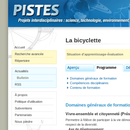
La bicyclette
Accueil
Recherche avancée
Situation d'apprentissage-évaluation
Répertoire
Actualités
Bulletin
Domaines généraux de formation
Compétences disciplinaires
RSS
Contenu de formation
À propos
Politique d'utilisation
Domaines généraux de formati
Subventions
Vivre-ensemble et citoyenneté (Prés
Partenariats
Permettre à l'élève de participer à la vie dém
Nous joindre
respect de la diversité.
Axe de développement