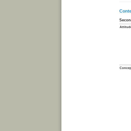
Conte
Second
Attitud
Concep