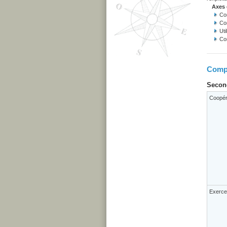
Axes
Co
Co
Uti
Co
Compé
Second
Coopér
Exercer