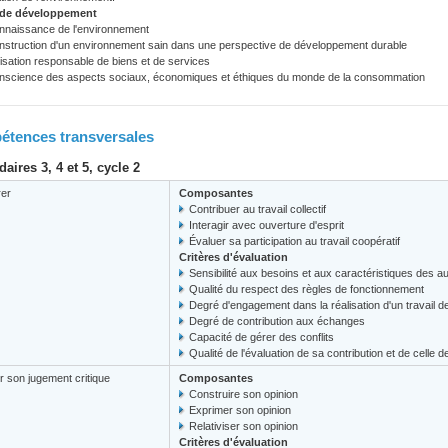
 de développement
nnaissance de l'environnement
nstruction d'un environnement sain dans une perspective de développement durable
lisation responsable de biens et de services
nscience des aspects sociaux, économiques et éthiques du monde de la consommation
tences transversales
aires 3, 4 et 5, cycle 2
er
Composantes
Contribuer au travail collectif
Interagir avec ouverture d'esprit
Évaluer sa participation au travail coopératif
Critères d'évaluation
Sensibilité aux besoins et aux caractéristiques des a
Qualité du respect des règles de fonctionnement
Degré d'engagement dans la réalisation d'un travail d
Degré de contribution aux échanges
Capacité de gérer des conflits
Qualité de l'évaluation de sa contribution et de celle d
 son jugement critique
Composantes
Construire son opinion
Exprimer son opinion
Relativiser son opinion
Critères d'évaluation