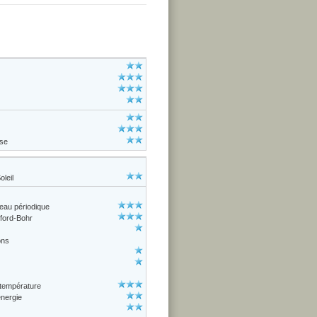
ise
oleil
leau périodique
ford-Bohr
ons
t température
énergie