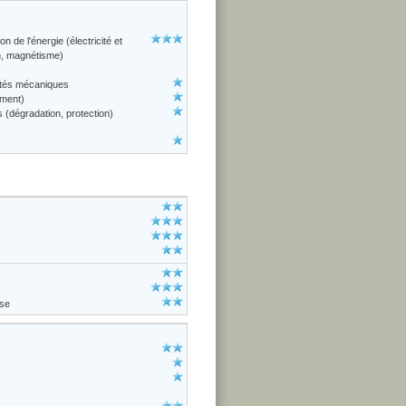
n de l'énergie (électricité et
on, magnétisme)
étés mécaniques
ement)
s (dégradation, protection)
ise