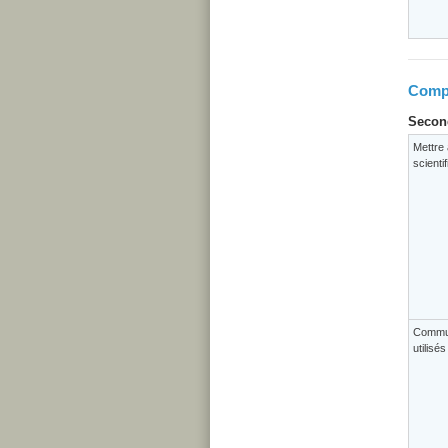
Compé
Second
Mettre 
scienti
Commun
utilisé