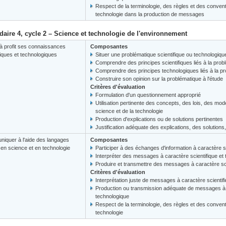
Respect de la terminologie, des règles et des convent
technologie dans la production de messages
aire 4, cycle 2 – Science et technologie de l'environnement
à profit ses connaissances
Composantes
fiques et technologiques
Situer une problématique scientifique ou technologiq
Comprendre des principes scientifiques liés à la prob
Comprendre des principes technologiques liés à la p
Construire son opinion sur la problématique à l'étude
Critères d'évaluation
Formulation d'un questionnement approprié
Utilisation pertinente des concepts, des lois, des mod
science et de la technologie
Production d'explications ou de solutions pertinentes
Justification adéquate des explications, des solution
iquer à l'aide des langages
Composantes
s en science et en technologie
Participer à des échanges d'information à caractère s
Interpréter des messages à caractère scientifique et
Produire et transmettre des messages à caractère sci
Critères d'évaluation
Interprétation juste de messages à caractère scientif
Production ou transmission adéquate de messages à c
technologique
Respect de la terminologie, des règles et des convent
technologie