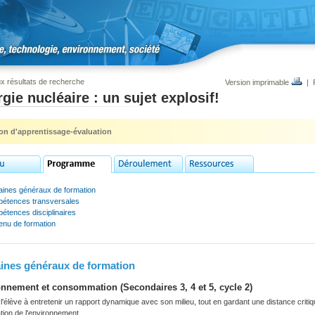
x résultats de recherche
Version imprimable
|
gie nucléaire : un sujet explosif!
ion d'apprentissage-évaluation
ines généraux de formation
étences transversales
étences disciplinaires
enu de formation
nes généraux de formation
nnement et consommation (Secondaires 3, 4 et 5, cycle 2)
'élève à entretenir un rapport dynamique avec son milieu, tout en gardant une distance criti
tation de l'environnement.