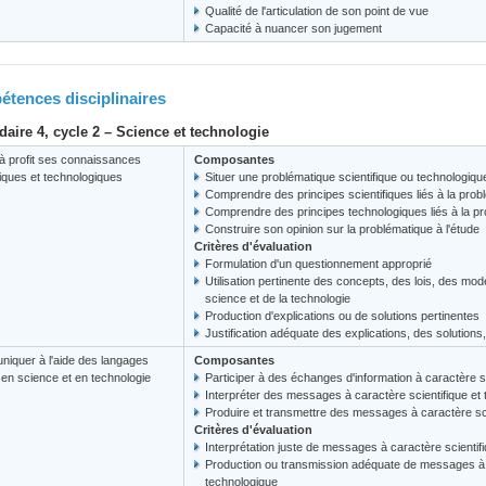
Qualité de l'articulation de son point de vue
Capacité à nuancer son jugement
tences disciplinaires
aire 4, cycle 2 – Science et technologie
à profit ses connaissances
Composantes
fiques et technologiques
Situer une problématique scientifique ou technologiq
Comprendre des principes scientifiques liés à la prob
Comprendre des principes technologiques liés à la p
Construire son opinion sur la problématique à l'étude
Critères d'évaluation
Formulation d'un questionnement approprié
Utilisation pertinente des concepts, des lois, des mod
science et de la technologie
Production d'explications ou de solutions pertinentes
Justification adéquate des explications, des solution
iquer à l'aide des langages
Composantes
s en science et en technologie
Participer à des échanges d'information à caractère s
Interpréter des messages à caractère scientifique et
Produire et transmettre des messages à caractère sci
Critères d'évaluation
Interprétation juste de messages à caractère scientif
Production ou transmission adéquate de messages à c
technologique