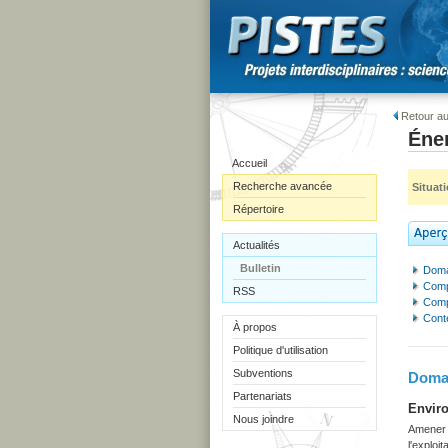
Retour au
Éner
Accueil
Recherche avancée
Situat
Répertoire
Actualités
Bulletin
Doma
Comp
RSS
Comp
Cont
À propos
Politique d'utilisation
Subventions
Domai
Partenariats
Enviro
Nous joindre
Amener l
l'exploi