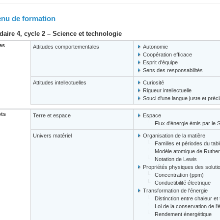
nu de formation
aire 4, cycle 2 – Science et technologie
es
Attitudes comportementales
Autonomie
Coopération efficace
Esprit d'équipe
Sens des responsabilités
Attitudes intellectuelles
Curiosité
Rigueur intellectuelle
Souci d'une langue juste et préc
ts
Terre et espace
Espace
Flux d'énergie émis par le S
Univers matériel
Organisation de la matière
Familles et périodes du tab
Modèle atomique de Ruther
Notation de Lewis
Propriétés physiques des soluti
Concentration (ppm)
Conductibilité électrique
Transformation de l'énergie
Distinction entre chaleur e
Loi de la conservation de l'
Rendement énergétique