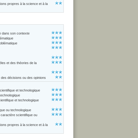
ions propres à la science et à la
ue dans son contexte
lématique
roblématique
èles et des théories de la
s, des décisions ou des opinions
cientifique et technologique
 technologique
entifique et technologique
ique ou technologique
aractère scientifique ou
ions propres à la science et à la