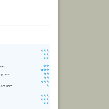
utres
e groupe
e ses pairs