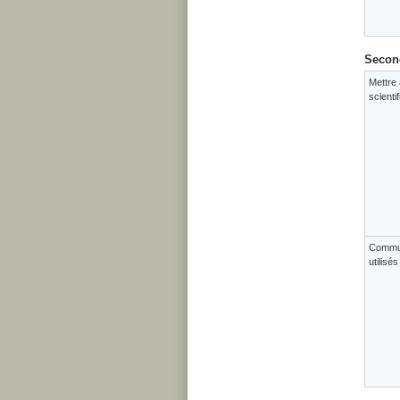
Second
Mettre 
scienti
Commun
utilisé