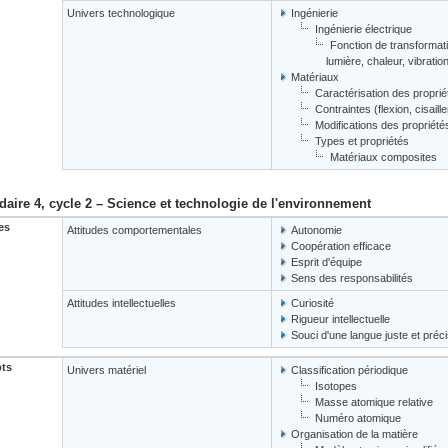
Univers technologique
Ingénierie
Ingénierie électrique
Fonction de transformatio
lumière, chaleur, vibrati
Matériaux
Caractérisation des propri
Contraintes (flexion, cisaill
Modifications des propriété
Types et propriétés
Matériaux composites
aire 4, cycle 2 – Science et technologie de l'environnement
es
Attitudes comportementales
Autonomie
Coopération efficace
Esprit d'équipe
Sens des responsabilités
Attitudes intellectuelles
Curiosité
Rigueur intellectuelle
Souci d'une langue juste et préc
ts
Univers matériel
Classification périodique
Isotopes
Masse atomique relative
Numéro atomique
Organisation de la matière