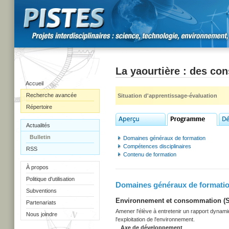
La yaourtière : des co
Accueil
Recherche avancée
Situation d'apprentissage-évaluation
Répertoire
Actualités
Bulletin
Domaines généraux de formation
Compétences disciplinaires
RSS
Contenu de formation
À propos
Politique d'utilisation
Domaines généraux de formati
Subventions
Environnement et consommation (Sec
Partenariats
Amener l'élève à entretenir un rapport dynami
Nous joindre
l'exploitation de l'environnement.
Axe de développement