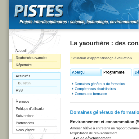
La yaourtière : des co
Accueil
Recherche avancée
Situation d'apprentissage-évaluation
Répertoire
Actualités
Bulletin
Domaines généraux de formation
Compétences disciplinaires
RSS
Contenu de formation
À propos
Politique d'utilisation
Domaines généraux de formati
Subventions
Environnement et consommation (Sec
Partenariats
Amener l'élève à entretenir un rapport dynami
Nous joindre
l'exploitation de l'environnement.
Axe de développement