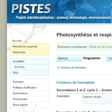
Photosynthèse et respi
Accueil
Recherche avancée
Ressource enseignant
- Étude sur les con
Répertoire
Actualités
Bulletin
Contenu de formation
RSS
À propos
Contenu de formation
Politique d'utilisation
Secondaires 1 et 2, cycle 1 – Scien
Subventions
Concepts
Univers vivant
Partenariats
Nous joindre