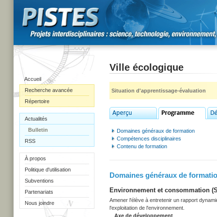
Ville écologique
Accueil
Recherche avancée
Situation d'apprentissage-évaluation
Répertoire
Actualités
Bulletin
Domaines généraux de formation
Compétences disciplinaires
RSS
Contenu de formation
À propos
Politique d'utilisation
Domaines généraux de formati
Subventions
Environnement et consommation (Sec
Partenariats
Amener l'élève à entretenir un rapport dynami
Nous joindre
l'exploitation de l'environnement.
Axe de développement