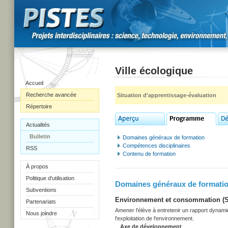
Ville écologique
Accueil
Recherche avancée
Situation d'apprentissage-évaluation
Répertoire
Actualités
Bulletin
Domaines généraux de formation
Compétences disciplinaires
RSS
Contenu de formation
À propos
Politique d'utilisation
Domaines généraux de formati
Subventions
Environnement et consommation (Sec
Partenariats
Amener l'élève à entretenir un rapport dynami
Nous joindre
l'exploitation de l'environnement.
Axe de développement