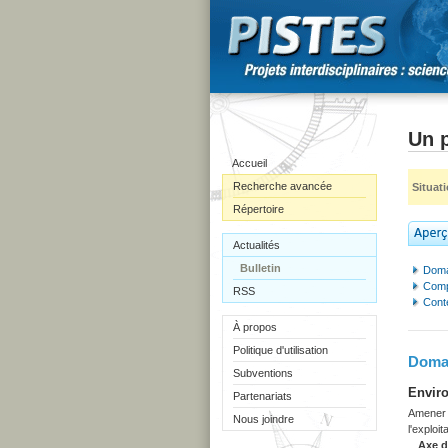
Un 
Accueil
Recherche avancée
Situat
Répertoire
Actualités
Bulletin
Doma
Comp
RSS
Cont
À propos
Politique d'utilisation
Domai
Subventions
Enviro
Partenariats
Amener l
Nous joindre
l'exploi
Axe 