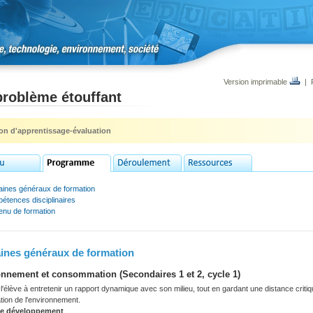
Version imprimable
|
problème étouffant
ion d'apprentissage-évaluation
ines généraux de formation
étences disciplinaires
enu de formation
nes généraux de formation
nnement et consommation (Secondaires 1 et 2, cycle 1)
'élève à entretenir un rapport dynamique avec son milieu, tout en gardant une distance criti
tation de l'environnement.
de développement