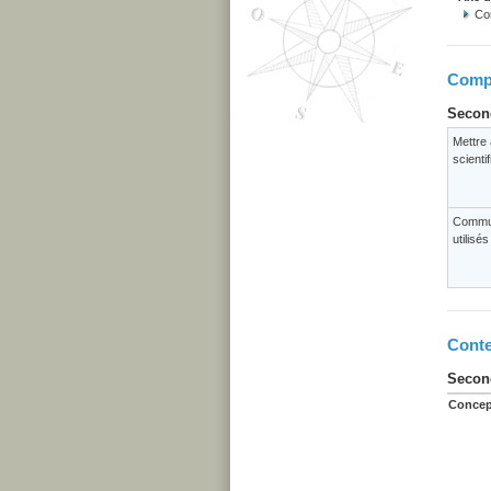
Co
Compé
Second
Mettre 
scienti
Commun
utilisé
Conte
Second
Concep