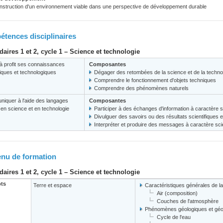
nstruction d'un environnement viable dans une perspective de développement durable
tences disciplinaires
aires 1 et 2, cycle 1 – Science et technologie
à profit ses connaissances
Composantes
fiques et technologiques
Dégager des retombées de la science et de la techno
Comprendre le fonctionnement d'objets techniques
Comprendre des phénomènes naturels
iquer à l'aide des langages
Composantes
s en science et en technologie
Participer à des échanges d'information à caractère s
Divulguer des savoirs ou des résultats scientifiques 
Interpréter et produire des messages à caractère scie
nu de formation
aires 1 et 2, cycle 1 – Science et technologie
ts
Terre et espace
Caractéristiques générales de la
Air (composition)
Couches de l'atmosphère
Phénomènes géologiques et gé
Cycle de l'eau