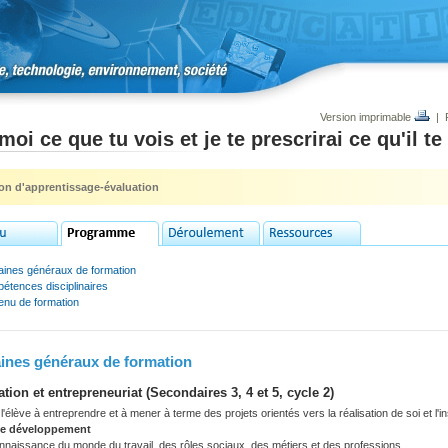
Version imprimable
|
moi ce que tu vois et je te prescrirai ce qu'il te
ion d'apprentissage-évaluation
ines généraux de formation
étences disciplinaires
enu de formation
nes généraux de formation
ation et entrepreneuriat (Secondaires 3, 4 et 5, cycle 2)
'élève à entreprendre et à mener à terme des projets orientés vers la réalisation de soi et l'i
de développement
nnaissance du monde du travail, des rôles sociaux, des métiers et des professions