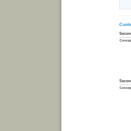
Conte
Second
Concep
Second
Concep