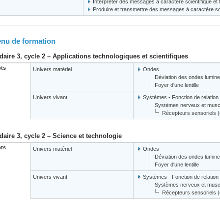
Interpréter des messages à caractère scientifique et
Produire et transmettre des messages à caractère sci
nu de formation
aire 3, cycle 2 – Applications technologiques et scientifiques
ts
Univers matériel
Ondes
Déviation des ondes lumin
Foyer d'une lentille
Univers vivant
Systèmes - Fonction de relation
Systèmes nerveux et muscu
Récepteurs sensoriels (oe
aire 3, cycle 2 – Science et technologie
ts
Univers matériel
Ondes
Déviation des ondes lumin
Foyer d'une lentille
Univers vivant
Systèmes - Fonction de relation
Systèmes nerveux et muscu
Récepteurs sensoriels (oe