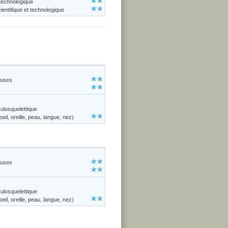
 technologique
entifique et technologique
euses
losquelettique
il, oreille, peau, langue, nez)
euses
losquelettique
il, oreille, peau, langue, nez)