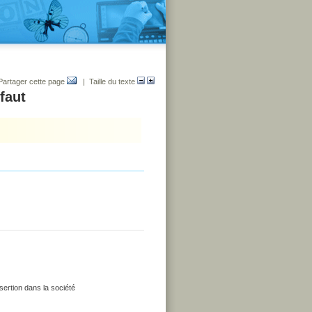
Partager cette page
| Taille du texte
 faut
nsertion dans la société