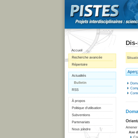
Dis-
Accueil
Recherche avancée
Situat
Répertoire
Actualités
Bulletin
Doma
Comp
RSS
Cont
À propos
Politique d'utilisation
Domai
Subventions
Orient
Partenariats
Amener l
Nous joindre
Axe 
Co