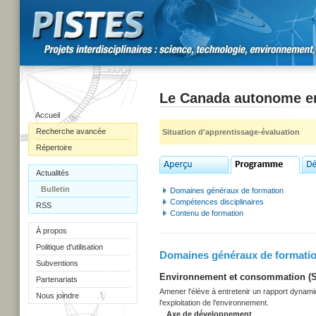
Le Canada autonome en 
Accueil
Recherche avancée
Situation d'apprentissage-évaluation
Répertoire
Actualités
Bulletin
Domaines généraux de formation
Compétences disciplinaires
RSS
Contenu de formation
À propos
Politique d'utilisation
Domaines généraux de formati
Subventions
Environnement et consommation (Sec
Partenariats
Amener l'élève à entretenir un rapport dynami
Nous joindre
l'exploitation de l'environnement.
Axe de développement