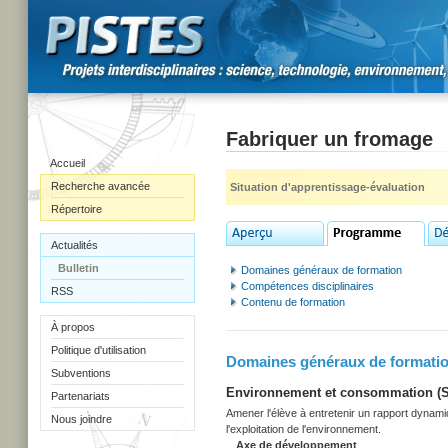
Fabriquer un fromage
Accueil
Recherche avancée
Situation d'apprentissage-évaluation
Répertoire
Actualités
Bulletin
Domaines généraux de formation
Compétences disciplinaires
RSS
Contenu de formation
À propos
Politique d'utilisation
Domaines généraux de formati
Subventions
Environnement et consommation (Sec
Partenariats
Amener l'élève à entretenir un rapport dynami
Nous joindre
l'exploitation de l'environnement.
Axe de développement