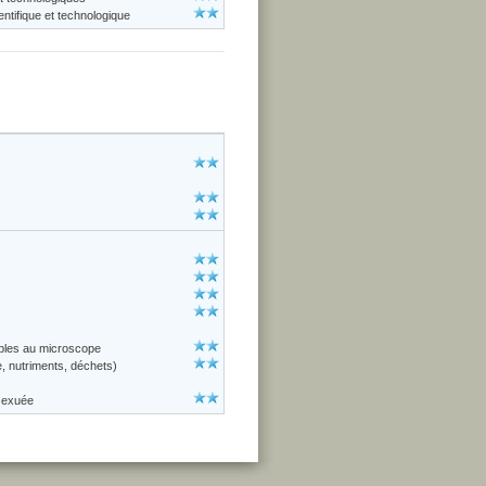
ntifique et technologique
sibles au microscope
e, nutriments, déchets)
sexuée