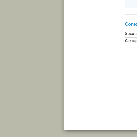
Conte
Second
Concep