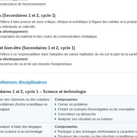
nnaissance de l'environnement
 (Secondaires 1 et 2, cycle 1)
'élève à faire preuve de sens critique, éthique et esthétique à l'égard des médias et à prod
s individuels et collectifs.
de développement
propriation du matériel et des codes de communication médiatique
et bien-être (Secondaires 1 et 2, cycle 1)
'élève à se responsabiliser dans l'adoption de saines habitudes de vie sur le plan de la santé, 
de développement
nscience de soi et de ses besoins fondamentaux
tences disciplinaires
aires 1 et 2, cycle 1 – Science et technologie
er des réponses ou des solutions
Composantes
roblèmes d'ordre scientifique ou
Cerner un problème
logique
Choisir un scénario d'investigation ou de conception
Concrétiser sa démarche
Analyser ses résultats ou sa solution
iquer à l'aide des langages
Composantes
s en science et en technologie
Participer à des échanges d'information à caractère s
Divulguer des savoirs ou des résultats scientifiques 