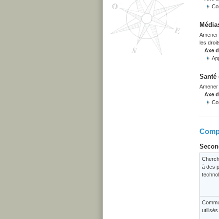
Co
Médias
Amener l
les droit
Axe 
Ap
Santé 
Amener l
Axe 
Co
Compé
Second
Cherch
à des p
techno
Commun
utilisé