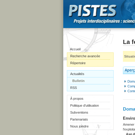
La 
Accueil
Recherche avancée
Situat
Répertoire
Actualités
Bulletin
Doma
Comp
RSS
Cont
À propos
Politique d'utilisation
Domai
Subventions
Enviro
Partenariats
Amener l
Nous joindre
l'exploi
Axe 