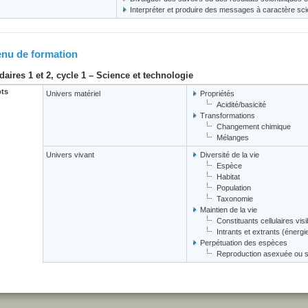
Interpréter et produire des messages à caractère scie
nu de formation
aires 1 et 2, cycle 1 – Science et technologie
ts
Univers matériel
Propriétés
Acidité/basicité
Transformations
Changement chimique
Mélanges
Univers vivant
Diversité de la vie
Espèce
Habitat
Population
Taxonomie
Maintien de la vie
Constituants cellulaires vi
Intrants et extrants (énergi
Perpétuation des espèces
Reproduction asexuée ou 