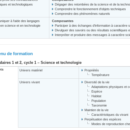
fiques et technologiques
Dégager des retombées de la science et de la techno
Comprendre le fonctionnement d'objets techniques
Comprendre des phénomènes naturels
iquer à l'aide des langages
Composantes
s en science et en technologie
Participer à des échanges d'information à caractère s
Divulguer des savoirs ou des résultats scientifiques 
Interpréter et produire des messages à caractère scie
nu de formation
aires 1 et 2, cycle 1 – Science et technologie
ts
Univers matériel
Propriétés
Température
Univers vivant
Diversité de la vie
Adaptations physiques et 
Espèce
Habitat
Population
Taxonomie
Maintien de la vie
Caractéristiques du vivant
Perpétuation des espèces
Modes de reproduction che