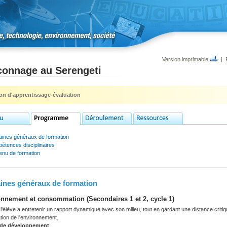
Version imprimable
|
connage au Serengeti
ion d'apprentissage-évaluation
ines généraux de formation
étences disciplinaires
enu de formation
nes généraux de formation
nnement et consommation (Secondaires 1 et 2, cycle 1)
'élève à entretenir un rapport dynamique avec son milieu, tout en gardant une distance criti
tation de l'environnement.
 de développement