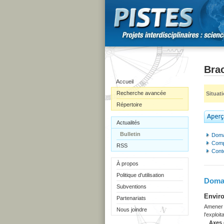
Bra
Accueil
Recherche avancée
Situat
Répertoire
Actualités
Bulletin
Doma
Comp
RSS
Cont
À propos
Politique d'utilisation
Domai
Subventions
Enviro
Partenariats
Amener l
Nous joindre
l'exploi
Axes