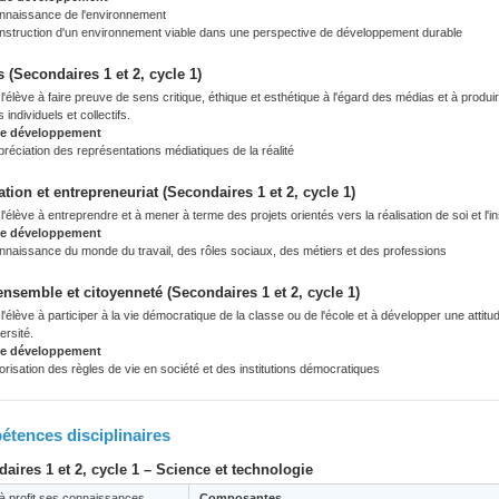
nnaissance de l'environnement
nstruction d'un environnement viable dans une perspective de développement durable
 (Secondaires 1 et 2, cycle 1)
'élève à faire preuve de sens critique, éthique et esthétique à l'égard des médias et à prod
s individuels et collectifs.
de développement
réciation des représentations médiatiques de la réalité
ation et entrepreneuriat (Secondaires 1 et 2, cycle 1)
'élève à entreprendre et à mener à terme des projets orientés vers la réalisation de soi et l'in
de développement
nnaissance du monde du travail, des rôles sociaux, des métiers et des professions
ensemble et citoyenneté (Secondaires 1 et 2, cycle 1)
'élève à participer à la vie démocratique de la classe ou de l'école et à développer une attit
ersité.
de développement
orisation des règles de vie en société et des institutions démocratiques
tences disciplinaires
aires 1 et 2, cycle 1 – Science et technologie
à profit ses connaissances
Composantes