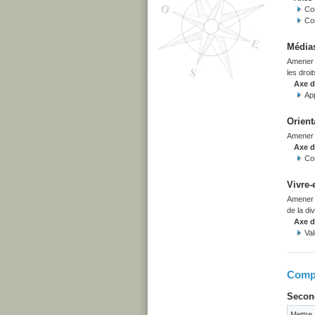
Co
Co
Médias
Amener l
les droit
Axe 
App
Orient
Amener l
Axe 
Co
Vivre-
Amener l
de la div
Axe 
Val
Compé
Second
Mettre 