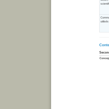
scienti
Commun
utilisé
Conte
Second
Concep