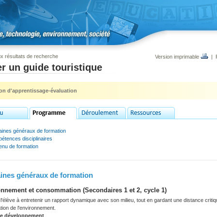
x résultats de recherche
Version imprimable
|
r un guide touristique
ion d'apprentissage-évaluation
ines généraux de formation
étences disciplinaires
enu de formation
nes généraux de formation
nnement et consommation (Secondaires 1 et 2, cycle 1)
'élève à entretenir un rapport dynamique avec son milieu, tout en gardant une distance criti
tation de l'environnement.
de développement