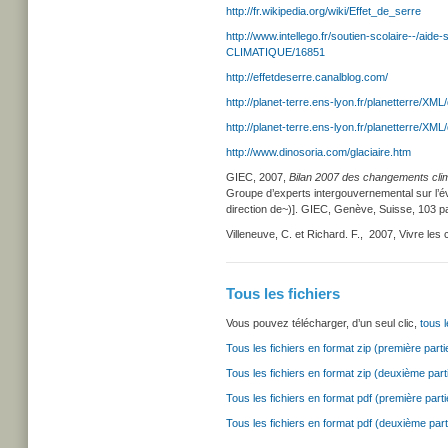
http://fr.wikipedia.org/wiki/Effet_de_serre
http://www.intellego.fr/soutien-scolair
CLIMATIQUE/16851
http://effetdeserre.canalblog.com/
http://planet-terre.ens-lyon.fr/planetterre/X
http://planet-terre.ens-lyon.fr/planetterre/X
http://www.dinosoria.com/glaciaire.htm
GIEC, 2007,
Bilan 2007 des changements cli
Groupe d’experts intergouvernemental sur l’évo
direction de~)]. GIEC, Genève, Suisse, 103 p
Villeneuve, C. et Richard. F., 2007, Vivre le
Tous les fichiers
Vous pouvez télécharger, d’un seul clic,
tous l
Tous les fichiers en format zip (première parti
Tous les fichiers en format zip (deuxième part
Tous les fichiers en format pdf (première parti
Tous les fichiers en format pdf (deuxième part