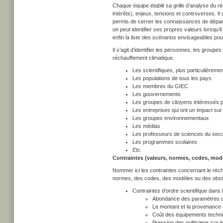
Chaque équipe établit sa grille d’analyse du r
intérêts), enjeux, tensions et controverses. I
permis de cerner les connaissances de départ 
on peut identifier ses propres valeurs lorsqu’
enfin la liste des scénarios envisageables pou
Il s’agit d’identifier les personnes, les group
réchauffement climatique.
Les scientifiques, plus particulièreme
Les populations de tous les pays
Les membres du GIEC
Les gouvernements
Les groupes de citoyens intéressés p
Les entreprises qui ont un impact sur
Les groupes environnementaux
Les médias
Les professeurs de sciences du secon
Les programmes scolaires
Etc
.
Contraintes (valeurs, normes, codes, modè
Nommer ici les contraintes concernant le récha
normes, des codes, des modèles ou des obst
Contraintes d’ordre scientifique dan
Abondance des paramètres dont
Le montant et la provenance
Coût des équipements techni
Pression des politiciens sur l