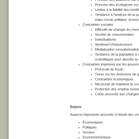
Pression des écologistes sur l
Limites à la fiabilité des modè
Tendance à l’analyse de la qu
enjeu social, politique, écono
Contraintes sociales
Difficulté de changer les ment
Société de consommation
Individualisme
Sentiment d’impuissance
Médiatisation sensationnalist
Tendance de la population à s
scientifiques pour aborder la
Contraintes imposées par les gouve
Protocole de Kyoto
Taxes sur les émissions de g
Contraintes économiques
Nécessité de maintenir la c
Protection des emplois exist
Coûts associés aux changem
Enjeux
Aspects importants associés à l’étude des ch
Économiques
Politiques
Sociaux
Environnementaux