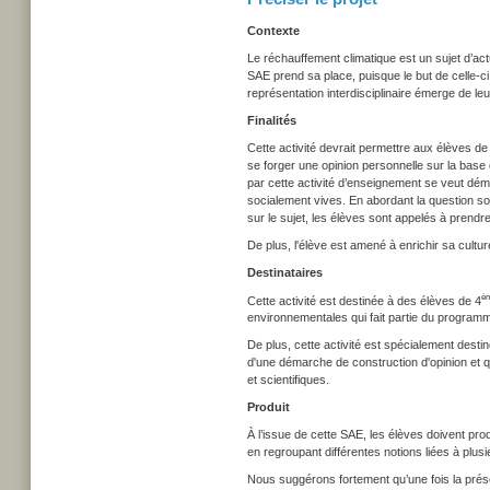
Contexte
Le réchauffement climatique est un sujet d’act
SAE prend sa place, puisque le but de celle-c
représentation interdisciplinaire émerge de leu
Finalités
Cette activité devrait permettre aux élèves de
se forger une opinion personnelle sur la base
par cette activité d’enseignement se veut démo
socialement vives. En abordant la question sou
sur le sujet, les élèves sont appelés à prendr
De plus, l'élève est amené à enrichir sa culture
Destinataires
è
Cette activité est destinée à des élèves de 4
environnementales qui fait partie du program
De plus, cette activité est spécialement desti
d'une démarche de construction d'opinion et 
et scientifiques.
Produit
À l’issue de cette SAE, les élèves doivent pro
en regroupant différentes notions liées à plus
Nous suggérons fortement qu’une fois la prése