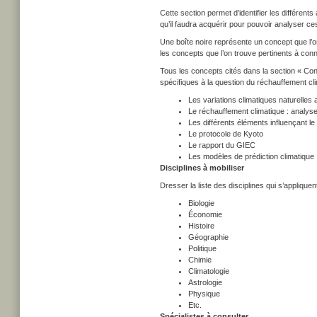
Cette section permet d’identifier les différen
qu’il faudra acquérir pour pouvoir analyser ce
Une boîte noire représente un concept que l’on
les concepts que l’on trouve pertinents à conna
Tous les concepts cités dans la section « Conc
spécifiques à la question du réchauffement cl
Les variations climatiques naturelles 
Le réchauffement climatique : analyse
Les différents éléments influençant le 
Le protocole de Kyoto
Le rapport du GIEC
Les modèles de prédiction climatique
Disciplines à mobiliser
Dresser la liste des disciplines qui s’applique
Biologie
Économie
Histoire
Géographie
Politique
Chimie
Climatologie
Astrologie
Physique
Etc.
Spécialistes à consulter