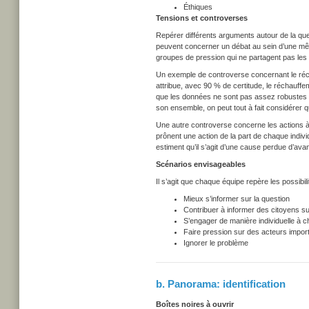
Éthiques
Tensions et controverses
Repérer différents arguments autour de la qu
peuvent concerner un débat au sein d’une même
groupes de pression qui ne partagent pas les
Un exemple de controverse concernant le réch
attribue, avec 90 % de certitude, le réchauffem
que les données ne sont pas assez robustes pour
son ensemble, on peut tout à fait considérer qu
Une autre controverse concerne les actions 
prônent une action de la part de chaque indivi
estiment qu’il s’agit d’une cause perdue d’ava
Scénarios envisageables
Il s’agit que chaque équipe repère les possibil
Mieux s’informer sur la question
Contribuer à informer des citoyens su
S’engager de manière individuelle à 
Faire pression sur des acteurs impor
Ignorer le problème
b. Panorama: identification
Boîtes noires à ouvrir