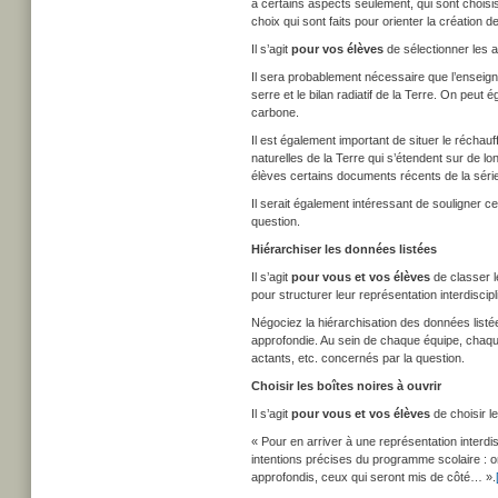
à certains aspects seulement, qui sont choisis
choix qui sont faits pour orienter la création de l
Il s’agit
pour vos élèves
de sélectionner les a
Il sera probablement nécessaire que l’enseignan
serre et le bilan radiatif de la Terre. On peu
carbone.
Il est également important de situer le réchau
naturelles de la Terre qui s’étendent sur de 
élèves certains documents récents de la sér
Il serait également intéressant de souligner 
question.
Hiérarchiser les données listées
Il s’agit
pour vous et vos élèves
de classer l
pour structurer leur représentation interdiscipl
Négociez la hiérarchisation des données listé
approfondie. Au sein de chaque équipe, chaque
actants, etc. concernés par la question.
Choisir les boîtes noires à ouvrir
Il s’agit
pour vous et vos élèves
de choisir le
« Pour en arriver à une représentation interdi
intentions précises du programme scolaire : on
approfondis, ceux qui seront mis de côté… ».