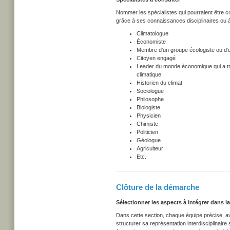
Nommer les spécialistes qui pourraient être c
grâce à ses connaissances disciplinaires ou à 
Climatologue
Économiste
Membre d’un groupe écologiste ou d’u
Citoyen engagé
Leader du monde économique qui a tr
climatique
Historien du climat
Sociologue
Philosophe
Biologiste
Physicien
Chimiste
Politicien
Géologue
Agriculteur
Etc.
Clôture de la démarche
Sélectionner les aspects à intégrer dans l
Dans cette section, chaque équipe précise, av
structurer sa représentation interdisciplinaire 