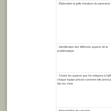
- Élaboration la grille d’analyse du panorama
- Identification des différents aspects de la
problématique
- Choisir les aspects que l’on intégrera à l’aff
chaque équipe précise comment elle prend po
fait ses choix
- Appropriation de concepts