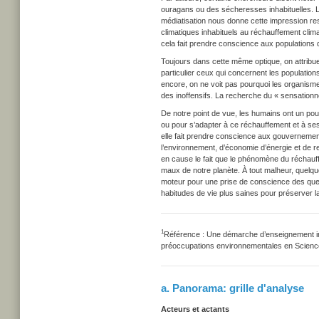
ouragans ou des sécheresses inhabituelles. L
médiatisation nous donne cette impression res
climatiques inhabituels au réchauffement clima
cela fait prendre conscience aux populations 
Toujours dans cette même optique, on attribue
particulier ceux qui concernent les populatio
encore, on ne voit pas pourquoi les organismes
des inoffensifs. La recherche du « sensationne
De notre point de vue, les humains ont un pouv
ou pour s’adapter à ce réchauffement et à s
elle fait prendre conscience aux gouvernement
l’environnement, d’économie d’énergie et de r
en cause le fait que le phénomène du réchauffem
maux de notre planète. À tout malheur, quelque
moteur pour une prise de conscience des ques
habitudes de vie plus saines pour préserver la
1
Référence : Une démarche d’enseignement inte
préoccupations environnementales en Science 
a. Panorama: grille d'analyse
Acteurs et actants