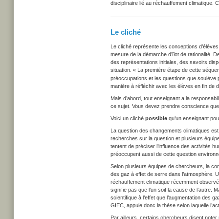
disciplinaire lié au réchauffement climatique. 
Le cliché
Le cliché représente les conceptions d’élèves.
mesure de la démarche d’îlot de rationalité. 
des représentations initiales, des savoirs di
situation. « La première étape de cette séquen
préoccupations et les questions que soulève 
manière à réfléchir avec les élèves en fin de d
Mais d’abord, tout enseignant a la responsabili
ce sujet. Vous devez prendre conscience que v
Voici un cliché
possible
qu’un enseignant pour
La question des changements climatiques es
recherches sur la question et plusieurs équipe
tentent de préciser l’influence des activités 
préoccupent aussi de cette question environn
Selon plusieurs équipes de chercheurs, la con
des gaz à effet de serre dans l’atmosphère. Un
réchauffement climatique récemment observé
signifie pas que l’un soit la cause de l’autr
scientifique à l’effet que l’augmentation des g
GIEC, appuie donc la thèse selon laquelle l’ac
Par ailleurs, certains chercheurs disent not