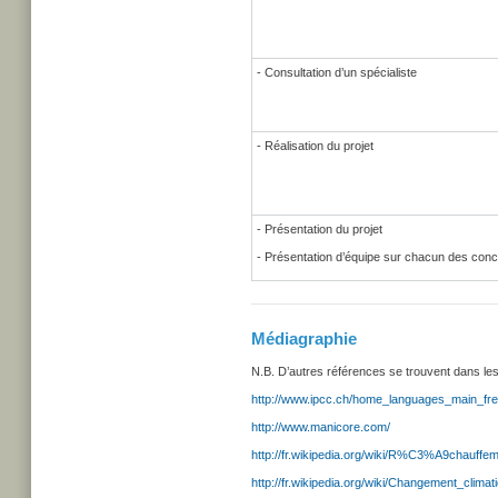
- Consultation d’un spécialiste
- Réalisation du projet
- Présentation du projet
- Présentation d’équipe sur chacun des conc
Médiagraphie
N.B. D’autres références se trouvent dans le
http://www.ipcc.ch/home_languages_main_fr
http://www.manicore.com/
http://fr.wikipedia.org/wiki/R%C3%A9chauffem
http://fr.wikipedia.org/wiki/Changement_climat