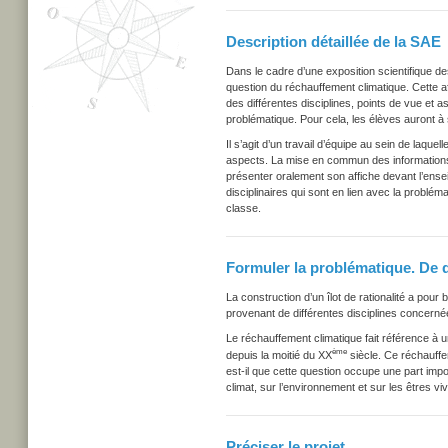
Description détaillée de la SAE
Dans le cadre d’une exposition scientifique de
question du réchauffement climatique. Cette af
des différentes disciplines, points de vue et
problématique. Pour cela, les élèves auront à
Il s’agit d’un travail d’équipe au sein de la
aspects. La mise en commun des informations e
présenter oralement son affiche devant l’ense
disciplinaires qui sont en lien avec la problé
classe.
Formuler la problématique. De qu
La construction d’un îlot de rationalité a pour
provenant de différentes disciplines concerné
Le réchauffement climatique fait référence à
ème
depuis la moitié du XX
siècle. Ce réchauffe
est-il que cette question occupe une part imp
climat, sur l’environnement et sur les êtres vi
Préciser le projet