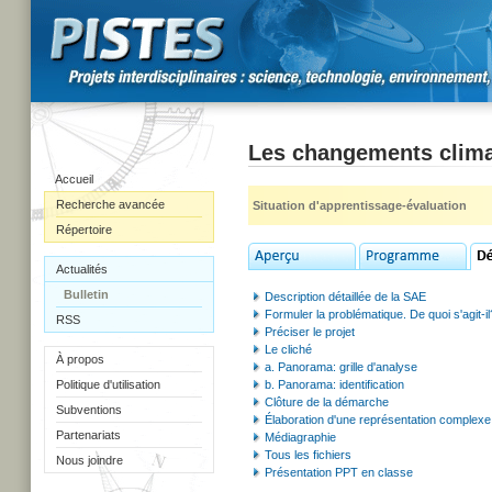
Les changements climat
Accueil
Recherche avancée
Situation d'apprentissage-évaluation
Répertoire
Actualités
Bulletin
Description détaillée de la SAE
Formuler la problématique. De quoi s'agit-il
RSS
Préciser le projet
Le cliché
À propos
a. Panorama: grille d'analyse
Politique d'utilisation
b. Panorama: identification
Clôture de la démarche
Subventions
Élaboration d'une représentation complexe: 
Partenariats
Médiagraphie
Tous les fichiers
Nous joindre
Présentation PPT en classe