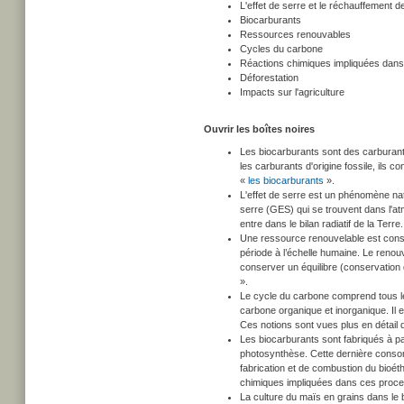
L'effet de serre et le réchauffement de
Biocarburants
Ressources renouvables
Cycles du carbone
Réactions chimiques impliquées dans l
Déforestation
Impacts sur l'agriculture
Ouvrir les boîtes noires
Les biocarburants sont des carburant
les carburants d'origine fossile, ils 
«
les biocarburants
».
L'effet de serre est un phénomène natu
serre (GES) qui se trouvent dans l'at
entre dans le bilan radiatif de la Ter
Une ressource renouvelable est cons
période à l’échelle humaine. Le renou
conserver un équilibre (conservation 
».
Le cycle du carbone comprend tous le
carbone organique et inorganique. Il e
Ces notions sont vues plus en détail 
Les biocarburants sont fabriqués à pa
photosynthèse. Cette dernière conso
fabrication et de combustion du bioét
chimiques impliquées dans ces proce
La culture du maïs en grains dans le