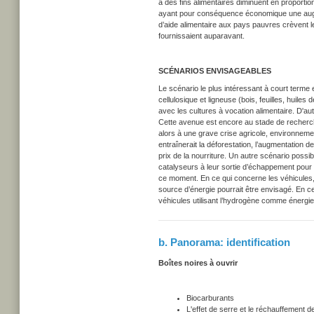
à des fins alimentaires diminuent en proporti
ayant pour conséquence économique une augmen
d’aide alimentaire aux pays pauvres crèvent l
fournissaient auparavant.
SCÉNARIOS ENVISAGEABLES
Le scénario le plus intéressant à court terme 
cellulosique et ligneuse (bois, feuilles, huile
avec les cultures à vocation alimentaire. D'au
Cette avenue est encore au stade de recher
alors à une grave crise agricole, environnemen
entraînerait la déforestation, l’augmentation de
prix de la nourriture. Un autre scénario possib
catalyseurs à leur sortie d’échappement pour 
ce moment.
En ce qui concerne les véhicules
source d’énergie pourrait être envisagé. En ce
véhicules utilisant l’hydrogène comme énergi
b. Panorama: identification
Boîtes noires à ouvrir
Biocarburants
L'effet de serre et le réchauffement de