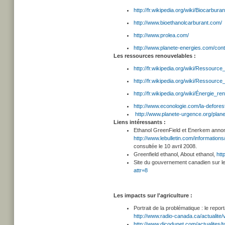
http://fr.wikipedia.org/wiki/Biocarburan
http://www.bioethanolcarburant.com/
http://www.prolea.com/
http://www.planete-energies.com/con
Les ressources renouvelables :
http://fr.wikipedia.org/wiki/Ressourc
http://fr.wikipedia.org/wiki/Ressourc
http://fr.wikipedia.org/wiki/Énergie_re
http://www.econologie.com/la-deforest
http://www.planete-urgence.org/plane
Liens intéressants :
Ethanol GreenField et Enerkem annonc
http://www.lebulletin.com/informatio
consultée le 10 avril 2008.
Greenfield ethanol, About ethanol,
htt
Site du gouvernement canadien
sur 
attr=8
Les impacts sur l'agriculture :
Portrait de la problématique : le repor
http://www.radio-canada.ca/actualit
http://www.dicodunet.com/actualites