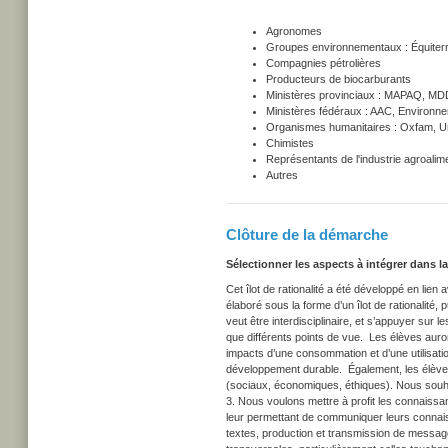
Agronomes
Groupes environnementaux : Équiterr
Compagnies pétrolières
Producteurs de biocarburants
Ministères provinciaux : MAPAQ, MD
Ministères fédéraux : AAC, Environ
Organismes humanitaires : Oxfam, U
Chimistes
Représentants de l'industrie agroalim
Autres
Clôture de la démarche
Sélectionner les aspects à intégrer dans l
Cet îlot de rationalité a été développé en li
élaboré sous la forme d’un îlot de rationalit
veut être interdisciplinaire, et s’appuyer sur 
que différents points de vue. Les élèves auro
impacts d’une consommation et d’une utilisatio
développement durable. Également, les élève
(sociaux, économiques, éthiques). Nous souha
3. Nous voulons mettre à profit les connaissan
leur permettant de communiquer leurs connaiss
textes, production et transmission de message