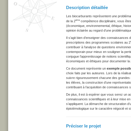
Description détaillée
Les biocarburants représentent une problémati
ème
de la 2
compétence disciplinaire, vous êtes
(économique, environnemental, éthique, histori
opinion éclairée au regard d’une problématiq
Il s’agit bien d’enseigner des connaissances di
prescriptions des programmes scolaires au 2
contribuer à l’analyse de questions environn
contemporain pour mieux en souligner la pertin
conjugue l’apprentissage de notions scientifiqu
économiques et éthiques pour documenter la 
Ce document représente un
exemple possib
choix faits par l
es auteures. Lors de la réalisa
suivre rigoureusement chacune des grandes éta
les élèves, la construction d’une représentatio
contribuant à l’acquisition de connaissances
De plus, il est à espérer que vous serez un a
connaissances scientifiques et à leur mise en
s’appliquent.
L
a démarche de structuration d’un
épistémologique sur le caractère négocié et s
Préciser le projet