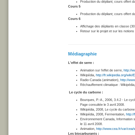
Production du dépliant; cours offert 
Cours 5
Production du dépliant; cours offert 
Cours 6
Affichage des dépliants en classe (30
Retour sur le projet et sur les notio
Médiagraphie
L'effet de serre :
Animation sur l’effet de serre,
http://
Wikipédia,
http://fr.wikipedia.org/wiki
Radio-Canada (animation),
http://ww
Réchauffement climatique :
Wikipédia
Le cycle du carbone :
Bourques, P.-A., 2006, 3.4.2 - Le cy
Page consultée le 3 avril 2008.
Wikipédia, 2008, Le cycle du carbone
Wikipédia, 2008, Fermentation,
http:/
Environnement Canada, Information sur
le 11 avril 2008.
Animation,
http://www.cea.fr/var/cea
Les biocarburants :