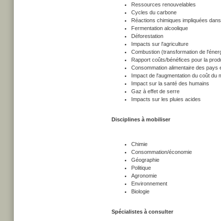
Ressources renouvelables
Cycles du carbone
Réactions chimiques impliquées dans l
Fermentation alcoolique
Déforestation
Impacts sur l'agriculture
Combustion (transformation de l'éner
Rapport coûts/bénéfices pour la prod
Consommation alimentaire des pays 
Impact de l'augmentation du coût du 
Impact sur la santé des humains
Gaz à effet de serre
Impacts sur les pluies acides
Disciplines à mobiliser
Chimie
Consommation/économie
Géographie
Politique
Agronomie
Environnement
Biologie
Spécialistes à consulter