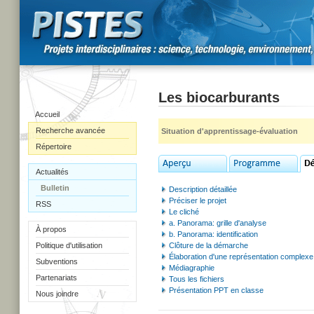
Les biocarburants
Accueil
Recherche avancée
Situation d'apprentissage-évaluation
Répertoire
Actualités
Bulletin
Description détaillée
Préciser le projet
RSS
Le cliché
a. Panorama: grille d'analyse
À propos
b. Panorama: identification
Politique d'utilisation
Clôture de la démarche
Élaboration d'une représentation complexe: 
Subventions
Médiagraphie
Partenariats
Tous les fichiers
Présentation PPT en classe
Nous joindre