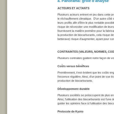
a. Panorama: grille d'analyse
ACTEURS ET ACTANTS
Plusieurs acteurs entrent en jeu dans cette p
le réchauffement climatique.
D'un autre côté 
leurs profits afin d'être le plus rentable possib
risque de nécessiter une modification de leurs i
fournissent la matière première pour la fabrica
la production de biocarburants, cela risque 
betterave) risque d'augmenter, ayant pour con
CONTRAINTES (VALEURS, NORMES, COD
Plusieurs contraites guident notre façon de voi
Coûts versus bénéfices
Premièrement, il est évident que les coûts e
l'essence régulière. Ainsi, d'un point de vue
production de biocarburants.
Développement durable
Plusieurs sociétés se préoccupent de plus en p
Ainsi, l'utilisation des biocarburants est l'
guider les opinions face à l'utilisation des bio
Protocole de Kyoto