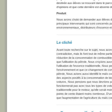
destinée aux élèves se trouvant dans le parco
d'opinions et que cette dernière est absente d
Produit
Nous avons choisi de demander aux élèves de 
principaux intervenants qui sont concernés p
environnementaux, distributeurs d'essence e
Le cliché
Avant toute recherche sur le sujet, nous avons
contradiction, mais ils font tout de même parti
réduction de la consommation de combustibles 
que l'utilisation du pétrole. Nous croyions auss
l'utilisation de l'essence traditionnelle.
Nous pe
l'environnement et que ce changement de con
pétrole. Nous avions aussi identifié le maïs 
des aspects positifs à la consommation de bio
voitures.
Nous pensions que nous devrions paye
fonctionnerait pas avec tous les types de vo
traditionnelle pour le moteur, qu'elle serait m
points de vente étaient moins nombreux. D'un 
que l'augmentation de l'agriculture du maïs c