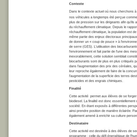
Contexte
Dans le contexte actuel où nous cherchons à 
nos véhicules a longtemps été perçue comme u
plus de pression sur les dirigeants afin qu'ils
du réchauffement climatique. Depuis le rappo
réchauffement climatique, la population est de 
même partie des enjeux électoraux principaux
de donner un « coup de pouce » à l'environne
de serre (GES). L'utilisation des biocarburan
l'environnement et fait partie de l'une des me
inexorablement, cette solution semblait const
biocarburants sont de plus en plus critiqués 
dans l'augmentation des prix des céréales, qu
leur reproche également de faire de la concurre
l'augmentation de la superficie des terres dest
pesticides et des engrais chimiques.
Finalité
Cette activité permet aux élèves de se forger 
biodiesel. La finalité est donc essentiellemen
société. En étant exposés à différentes perspe
ainsi prendre position de manière éclairée. Par
également amené à enrichir sa culture personnel
Destinataire
Cette activité est destinée à des élèves de sec
programme : celle du défi énergétique de l'hu