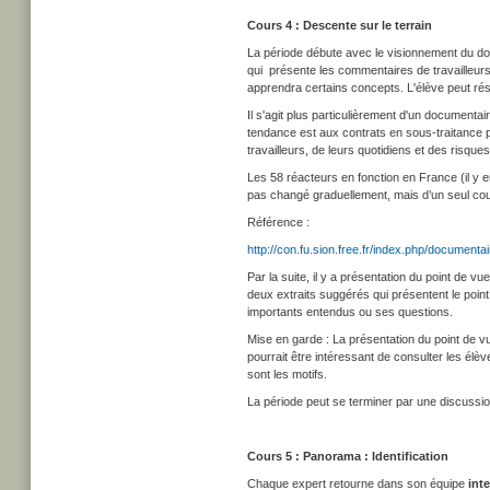
Cours 4 : Descente sur le terrain
La période débute avec le visionnement du do
qui présente les commentaires de travailleurs
apprendra certains concepts. L'élève peut ré
Il s'agit plus particulièrement d'un documenta
tendance est aux contrats en sous-traitance 
travailleurs, de leurs quotidiens et des risques
Les 58 réacteurs en fonction en France (il y e
pas changé graduellement, mais d’un seul cou
Référence :
http://con.fu.sion.free.fr/index.php/documenta
Par la suite, il y a présentation du point de 
deux extraits suggérés qui présentent le point
importants entendus ou ses questions.
Mise en garde : La présentation du point de vu
pourrait être intéressant de consulter les élèv
sont les motifs.
La période peut se terminer par une discussi
Cours 5 : Panorama : Identification
Chaque expert retourne dans son équipe
inte