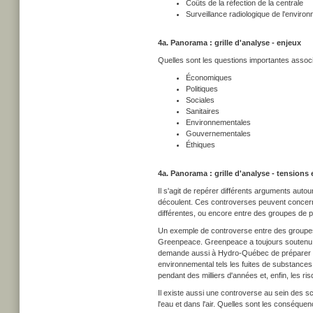
Coûts de la réfection de la centrale
Surveillance radiologique de l'enviro
4a. Panorama : grille d'analyse - enjeux
Quelles sont les questions importantes associé
Économiques
Politiques
Sociales
Sanitaires
Environnementales
Gouvernementales
Éthiques
4a. Panorama : grille d'analyse - tensions
Il s'agit de repérer différents arguments autou
découlent. Ces controverses peuvent concerne
différentes, ou encore entre des groupes de 
Un exemple de controverse entre des groupes
Greenpeace. Greenpeace a toujours soutenu qu'i
demande aussi à Hydro-Québec de préparer u
environnemental tels les fuites de substances 
pendant des milliers d'années et, enfin, les r
Il existe aussi une controverse au sein des sc
l'eau et dans l'air. Quelles sont les conséqu