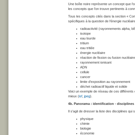
Une boîte noire représente un concept que l’on
les concepts que l’on trouve pertinents à connaî
Tous les concepts cités dans la section « Conc
spécifiques à la question de l'énergie nucléair
radioactivité (rayonnements alpha, b
isotope
eau lourde
tritium
eau tritiée
énergie nucléaire
réaction de fission ou fusion nucléaire
rayonnement ionisant
ADN
cellule
cancer
limite d'exposition au rayonnement
déchet radioactif liquide et solide
Voici un exemple de réseau de ces différents c
mieux (
isf
,
jpeg
).
4b. Panorama : identification - disciplines
Il s'agit de dresser la liste des disciplines q
physique
chimie
biologie
économie