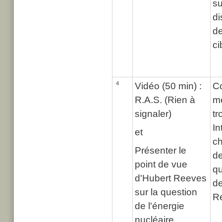
su
di
d
ci
4
Vidéo (50 min) :
Co
R.A.S. (Rien à
m
signaler)
tr
In
et
ch
Présenter le
de
point de vue
qu
d'Hubert Reeves
de
sur la question
R
de l'énergie
nucléaire.