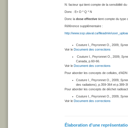
N: facteur qui tient compte de la sensibilité d
Donc : E= D * Q * N
Donc la
dose effective
tient compte du type
Référence supplémentaire :
http://www.ssp.ulaval.ca/fileadmin/user_uploa
Couture I., Peyronnet O., 2009,
Syner
Voir le
Document des corrections
Couture I., Peyronnet O., 2009,
Syne
Canada, p.60-66.
Voir le
Document des corrections
Pour aborder les concepts de cellules, d'ADN e
Couture I., Peyronnet O., 2009,
Syner
des radiations), p.359-364 et p.389-3
Pour aborder les concepts de déchet radioactif
Couture I., Peyronnet O., 2009,
Syner
Voir le
Document des corrections
Élaboration d'une représentation