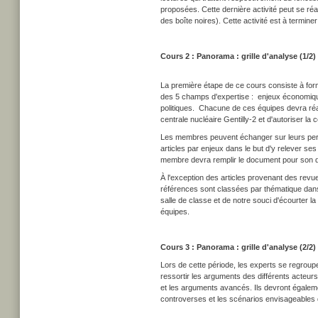
proposées. Cette dernière activité peut se réal
des boîte noires). Cette activité est à terminer
Cours 2 : Panorama : grille d'analyse (1/2)
La première étape de ce cours consiste à fo
des 5 champs d'expertise : enjeux économique
politiques. Chacune de ces équipes devra réal
centrale nucléaire Gentilly-2 et d'autoriser l
Les membres peuvent échanger sur leurs percept
articles par enjeux dans le but d'y relever se
membre devra remplir le document pour son dom
À l'exception des articles provenant des revu
références sont classées par thématique dans 
salle de classe et de notre souci d'écourter 
équipes.
Cours 3 : Panorama : grille d'analyse (2/2)
Lors de cette période, les experts se regroup
ressortir les arguments des différents acteurs
et les arguments avancés. Ils devront égalemen
controverses et les scénarios envisageables da