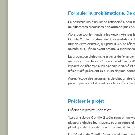
Formuler la problématique. De qu
La construction d’un îlot de rationalité a pour
de différentes disciplines concernées par cet
Alors que tout le monde a les yeux rivés sur
Gentilly-2 et la construction des installation
utile de cette centrale, qui produit 3% de l'él
animée au Québec ayant amené la mobilisation d
La production d'électricité à partir de l'énergi
autour de cette forme d'énergie sont teintés 
impacts de l'énergie nucléaire sur la santé et
d'électricité prévalent-ils sur les risques sa
Après l'étude des arguments de chacun des 5 
prenez position et défendez celle-ci.
Êtes-vous
Préciser le projet
Préciser le projet - contexte
"La centrale de Gentilly-2 a été mise en servi
plusieurs études techniques, économiques et d
plutôt que de procéder à la fermeture de la cent
La réfection de Gentilly-2 est un sujet qui a