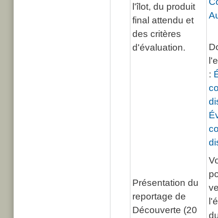
Co
l'îlot, du produit
Au
final attendu et
des critères
D
d'évaluation.
l'
:
É
c
di
Év
c
di
Vo
po
Présentation du
ve
reportage de
l'
Découverte (20
du