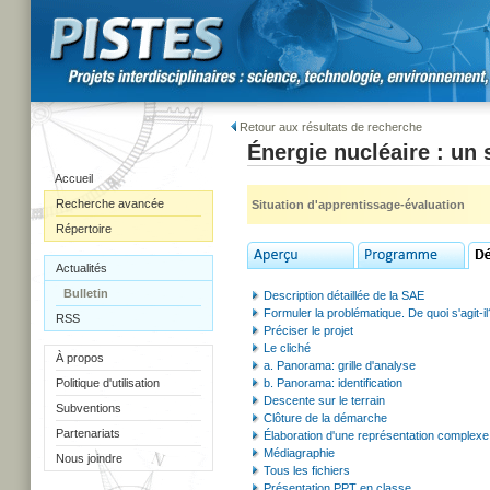
Retour aux résultats de recherche
Énergie nucléaire : un 
Accueil
Recherche avancée
Situation d'apprentissage-évaluation
Répertoire
Actualités
Bulletin
Description détaillée de la SAE
Formuler la problématique. De quoi s'agit-il
RSS
Préciser le projet
Le cliché
À propos
a. Panorama: grille d'analyse
Politique d'utilisation
b. Panorama: identification
Descente sur le terrain
Subventions
Clôture de la démarche
Partenariats
Élaboration d'une représentation complexe :
Médiagraphie
Nous joindre
Tous les fichiers
Présentation PPT en classe