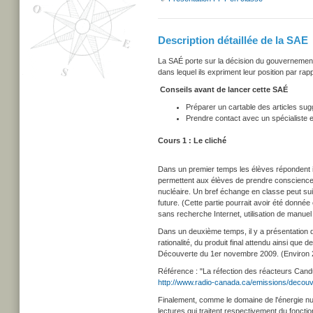
Description détaillée de la SAE
La SAÉ porte sur la décision du gouvernement 
dans lequel ils expriment leur position par rapp
Conseils avant de lancer cette SAÉ
Préparer un cartable des articles sug
Prendre contact avec un spécialiste e
Cours 1 : Le cliché
Dans un premier temps les élèves répondent in
permettent aux élèves de prendre conscience d
nucléaire. Un bref échange en classe peut sui
future. (Cette partie pourrait avoir été donnée 
sans recherche Internet, utilisation de manue
Dans un deuxième temps, il y a présentation de 
rationalité, du produit final attendu ainsi que 
Découverte du 1er novembre 2009. (Environ 
Référence : "La réfection des réacteurs Cand
http://www.radio-canada.ca/emissions/deco
Finalement, comme le domaine de l'énergie nuc
lectures qui traitent respectivement du fonctio