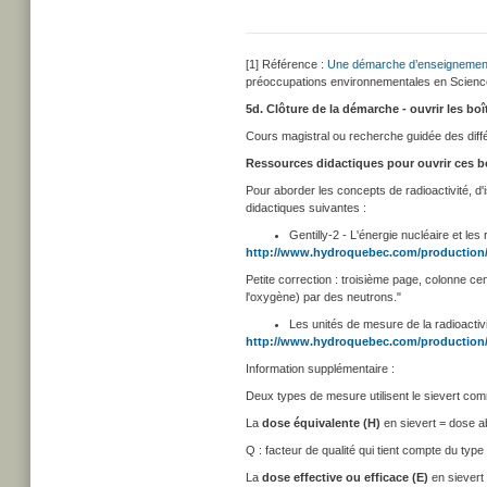
[1] Référence :
Une démarche d’enseignement i
préoccupations environnementales en Science 
5d. Clôture de la démarche - ouvrir les boî
Cours magistral ou recherche guidée des différ
Ressources didactiques pour ouvrir ces bo
Pour aborder les concepts de radioactivité, d'is
didactiques suivantes :
Gentilly-2 - L'énergie nucléaire et 
http://www.hydroquebec.com/production
Petite correction : troisième page, colonne ce
l'oxygène) par des neutrons."
Les unités de mesure de la radioactiv
http://www.hydroquebec.com/production/
Information supplémentaire :
Deux types de mesure utilisent le sievert com
La
dose équivalente (H)
en sievert = dose 
Q : facteur de qualité qui tient compte du typ
La
dose effective ou efficace (E)
en sievert