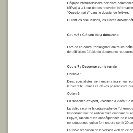
L'équipe interdisciplinaire doit alors commen
l'élève) à la lueur de ces nouvelles informati
"Questionnaire" dans le dossier de l'élève).
Durant les discussions, les élèves doivent défin
Cours 6 : Clôture de la démarche
Lors de ce cours, l'enseignant ouvre les boîte
de définitions à l'aide de documents ressourc
Cours 7 : Descente sur le terrain
Option A :
Deux spécialistes viennent en classe : un rep
l'Université Laval. Les élèves posent leurs qu
Option B :
En l'absence d'expert, visionner la vidéo "La 
La vidéo raconte la catastrophe de Tchernobyl
l'important taux de radioactivité émanant du ré
Pripyat, l'action et les conséquences de la radi
conséquences qui se font encore sentir 20 an
La faible résolution de la version web de ce do