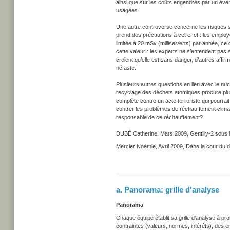
ainsi que sur les coûts engendrés par un éven
usagées.
Une autre controverse concerne les risques s
prend des précautions à cet effet : les employé
limitée à 20 mSv (milliseiverts) par année, ce
cette valeur : les experts ne s’entendent pas s
croient qu’elle est sans danger, d’autres affir
néfaste.
Plusieurs autres questions en lien avec le nu
recyclage des déchets atomiques procure plus
complète contre un acte terroriste qui pourrai
contrer les problèmes de réchauffement climati
responsable de ce réchauffement?
DUBÉ Catherine,
Mars 2009
,
Gentilly-2 sous 
Mercier Noémie, Avril 2009
,
Dans la cour du d
a. Panorama: grille d'analyse
Panorama
Chaque équipe établit sa grille d’analyse à pro
contraintes (valeurs, normes, intérêts), des 