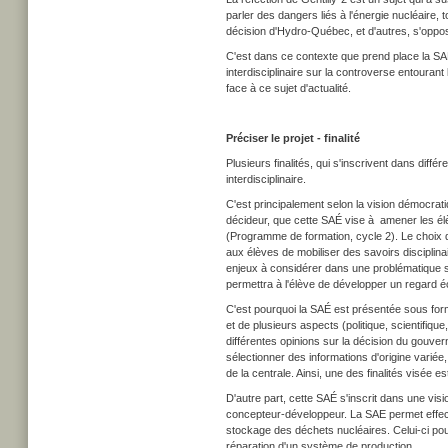
parler des dangers liés à l'énergie nucléaire
décision d'Hydro-Québec, et d'autres, s'opposa
C'est dans ce contexte que prend place la SAE
interdisciplinaire sur la controverse entourant
face à ce sujet d'actualité.
Préciser le projet - finalité
Plusieurs finalités, qui s'inscrivent dans diff
interdisciplinaire.
C'est principalement selon la vision démocrat
décideur, que cette SAÉ vise à amener les élè
(Programme de formation, cycle 2). Le choix
d
aux élèves de mobiliser des savoirs disciplin
enjeux à considérer dans une problématique s
permettra à l'élève de développer un regard é
C'est pourquoi la SAÉ est présentée sous for
et de plusieurs aspects (politique, scientifique
différentes opinions sur la décision du gouve
sélectionner des informations d'origine variée, 
de la centrale. Ainsi, une des finalités visée 
D'autre part, cette SAÉ s'inscrit dans une vi
concepteur-développeur. La SAE permet effecti
stockage des déchets nucléaires. Celui-ci pour
réparation d'un système de production.