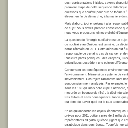
des représentations initiales, savoirs disponi
première étape de cette séquence didactique c
1
questions que soulève pour eux ce thème ».
élèves, en fin de démarche, à la manière dont il
Mais d’abord, tout enseignant a la responsabili
ce sujet. Vous devez prendre conscience que v
nous vous proposons ici notre cliché d'équipe
La question de l'énergie nucléaire est un suje
du nucléaire au Québec est terminé. La décisio
serait rénovée en 2011. Cette décision est à l'
responsable de certains cas de cancer et de 
Plusieurs partis politiques, des citoyens, Gr
scientifiques possèdent une opinion différente 
Concernant les conséquences environnementales
l’environnement. Même si un système de ventil
inévitablement. Ces rejets radioactifs sont néa
sont constamment analysés. Par exemple, le la
sous les 18 Bq/l, mais celle-ci peut atteindre,
mesurée en becquerels (Bq) : la désintégrati
très faibles et sans conséquence, tandis que pou
est donc de savoir quel est le taux acceptable
En ce qui concerne les enjeux économiques, la 
prévue pour 2011 coûtera près de 2 milliards à
représentants d’Hydro-Québec jugent que cette
stratégique dans son réseau. Toutefois, certai