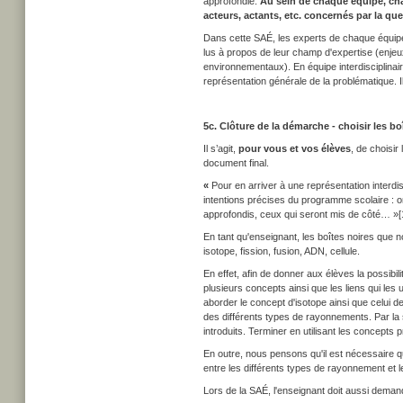
approfondie.
Au sein de chaque équipe, cha
acteurs, actants, etc. concernés par la qu
Dans cette SAÉ, les experts de chaque équipe 
lus à propos de leur champ d'expertise (enjeu
environnementaux). En équipe interdisciplinair
représentation générale de la problématique. I
5c. Clôture de la démarche - choisir les bo
Il s’agit,
pour vous et vos élèves
, de choisir
document final.
«
Pour en arriver à une représentation interdis
intentions précises du programme scolaire : on
approfondis, ceux qui seront mis de côté… »[
En tant qu'enseignant, les boîtes noires que 
isotope, fission, fusion, ADN, cellule.
En effet, afin de donner aux élèves la possibil
plusieurs concepts ainsi que les liens qui le
aborder le concept d'isotope ainsi que celui de 
des différents types de rayonnements. Par la s
introduits. Terminer en utilisant les concepts p
En outre, nous pensons qu'il est nécessaire q
entre les différents types de rayonnement et l
Lors de la SAÉ, l'enseignant doit aussi demand