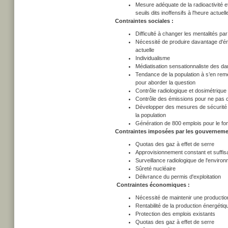
Mesure adéquate de la radioactivité 
seuils dits inoffensifs à l'heure actue
Contraintes sociales :
Difficulté à changer les mentalités par
Nécessité de produire davantage d'é
actuelle
Individualisme
Médiatisation sensationnaliste des da
Tendance de la population à s’en reme
pour aborder la question
Contrôle radiologique et dosimétrique d
Contrôle des émissions pour ne pas c
Développer des mesures de sécurité d
la population
Génération de 800 emplois pour le fon
Contraintes imposées par les gouverneme
Quotas des gaz à effet de serre
Approvisionnement constant et suffisan
Surveillance radiologique de l'enviro
Sûreté nucléaire
Délivrance du permis d'exploitation
Contraintes économiques :
Nécessité de maintenir une productio
Rentabilité de la production énergétiq
Protection des emplois existants
Quotas des gaz à effet de serre