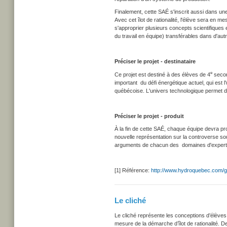
Finalement, cette SAÉ s'inscrit aussi dans un
Avec cet îlot de rationalité, l'élève sera en m
s'approprier plusieurs concepts scientifiques 
du travail en équipe) transférables dans d'autr
Préciser le projet - destinataire
e
Ce projet est destiné à des élèves de 4
secon
important du défi énergétique actuel, qui est 
québécoise.
L'univers technologique permet d'a
Préciser le projet - produit
À la fin de cette SAÉ, chaque équipe devra pro
nouvelle représentation sur la controverse sou
arguments de chacun des domaines d'expertise tr
[1]
Référence:
http://www.hydroquebec.com/gen
Le cliché
Le cliché représente les conceptions d’élèves.
mesure de la démarche d’îlot de rationalité. 