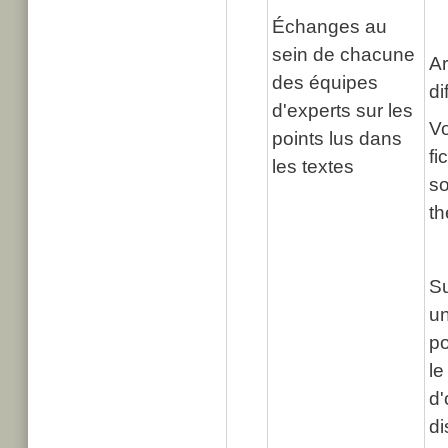
Échanges au
sein de chacune
Ar
des équipes
di
d'experts sur les
Vo
points lus dans
fi
les textes
so
t
Su
un
po
l
d'
di