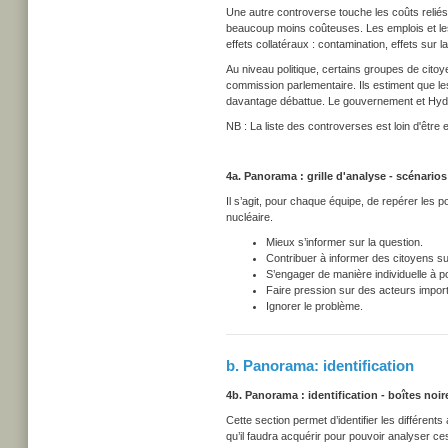
Une autre controverse touche les coûts reliés 
beaucoup moins coûteuses. Les emplois et le
effets collatéraux : contamination, effets sur la
Au niveau politique, certains groupes de cito
commission parlementaire. Ils estiment que les 
davantage débattue. Le gouvernement et Hydr
NB : La liste des controverses est loin d'être 
4a. Panorama : grille d'analyse - scénario
Il s’agit, pour chaque équipe, de repérer les pos
nucléaire.
Mieux s’informer sur la question.
Contribuer à informer des citoyens su
S’engager de manière individuelle à p
Faire pression sur des acteurs impor
Ignorer le problème.
b. Panorama: identification
4b. Panorama : identification - boîtes noir
Cette section permet d’identifier les différen
qu’il faudra acquérir pour pouvoir analyser ce