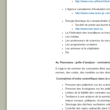
http://www.cna.ca/french/ho
L'Agence canadienne d'évaluation en
http://www.ceaa-acee.gc.ca/d
Énergie Atomique du Canada limitée 
Société de pointe qui fournit
http://www.eacl-aecl.ca
La Fédération des travailleurs et tr
Les médias
Les professeurs de sciences du secon
Les programmes scolaires
Les animaux et la végétation
Etc.
4a. Panorama : grille d'analyse - contrain
Il s'agit ici de nommer les contraintes liées a
normes, des codes, des modèles ou des obstacl
Contraintes d’ordre scientifique dans la 
Pression des politiciens sur les scie
Pression des écologistes sur les pol
Limites de la faibilité des centrales nu
Tendance à une analyse de la question 
enjeux sociaux, politiques, économiq
Stockage des déchets nucléaires soli
Contrôle des rejets radioactifs dans 