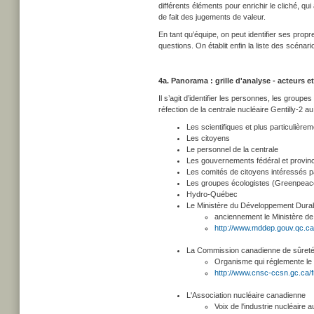
différents éléments pour enrichir le cliché, q
de fait des jugements de valeur.
En tant qu’équipe, on peut identifier ses prop
questions. On établit enfin la liste des scéna
4a. Panorama : grille d'analyse - acteurs e
Il s’agit d’identifier les personnes, les group
réfection de la centrale nucléaire Gentilly-2 
Les scientifiques et plus particulière
Les citoyens
Le personnel de la centrale
Les gouvernements fédéral et provinc
Les comités de citoyens intéressés p
Les groupes écologistes (Greenpeace
Hydro-Québec
Le Ministère du Développement Dura
anciennement le Ministère d
http://www.mddep.gouv.qc.ca
La Commission canadienne de sûreté
Organisme qui réglemente le
http://www.cnsc-ccsn.gc.ca/f
L'Association nucléaire canadienne
Voix de l'industrie nucléaire