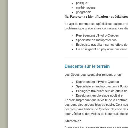
politique
mathématique
géographie
4b. Panorama : identification - spécialiste
Il s'agit de nommer les spécialistes qui pourr
problématique grâce à ses connaissances discip
Représentant d'Hydro-Québec
Spécialiste en radioprotection
Écologiste travaillant sur les effets de
Un enseignant en physique nucléaire
Descente sur le terrain
Les élèves pourraient aller rencontrer un :
Représentant d'Hydro-Québec
Spécialiste en radioprotection à l'Univ
Écologiste travaillant sur les effets d
Enseignant en physique nucléaire
Il serait surprenant que la visite de la centra
des centrales accessibles au public. Cela no
décrites dans l'article de Québec Science de
pour vérifier si des visites de la centrale nuc
Alternative :