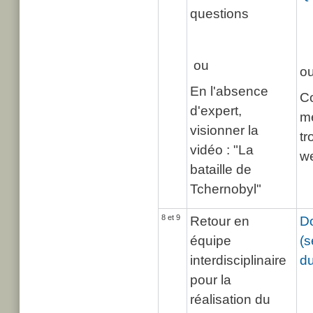
questions
ou
o
En l'absence
Co
d'expert,
m
visionner la
tr
vidéo : "La
w
bataille de
Tchernobyl"
8 et 9
Retour en
Do
équipe
(s
interdisciplinaire
du
pour la
réalisation du