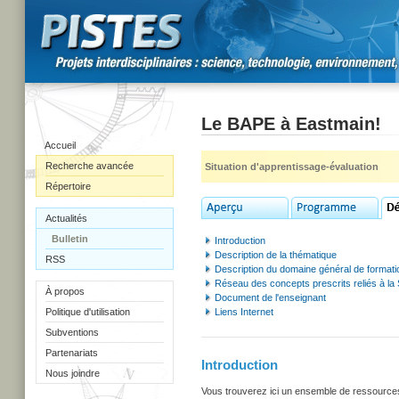
Le BAPE à Eastmain!
Accueil
Recherche avancée
Situation d'apprentissage-évaluation
Répertoire
Actualités
Bulletin
Introduction
Description de la thématique
RSS
Description du domaine général de formati
Réseau des concepts prescrits reliés à la
À propos
Document de l'enseignant
Politique d'utilisation
Liens Internet
Subventions
Partenariats
Introduction
Nous joindre
Vous trouverez ici un ensemble de ressources u