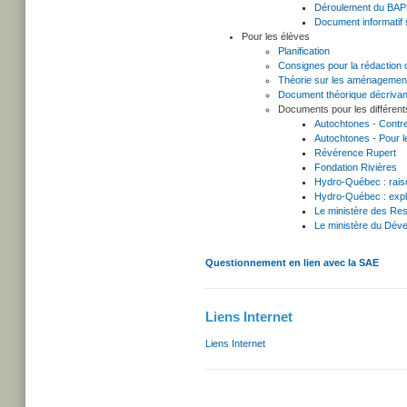
Déroulement du BA
Document informatif 
Pour les élèves
Planification
Consignes pour la rédaction
Théorie sur les aménagement
Document théorique décrivant
Documents pour les différen
Autochtones - Contre 
Autochtones - Pour le
Révérence Rupert
Fondation Rivières
Hydro-Québec : raiso
Hydro-Québec : expli
Le ministère des Res
Le ministère du Dév
Questionnement en lien avec la SAE
Liens Internet
Liens Internet