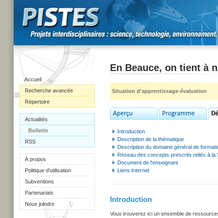
En Beauce, on tient à n
Accueil
Recherche avancée
Situation d'apprentissage-évaluation
Répertoire
Actualités
Bulletin
Introduction
Description de la thématique
RSS
Description du domaine général de formati
Réseau des concepts prescrits reliés à la
À propos
Document de l'enseignant
Politique d'utilisation
Liens Internet
Subventions
Partenariats
Introduction
Nous joindre
Vous trouverez ici un ensemble de ressources u