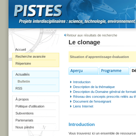
Retour aux résultats de recherche
Le clonage
Accueil
Recherche avancée
Situation d'apprentissage-évaluation
Répertoire
Actualités
Bulletin
Introduction
Description de la thématique
RSS
Description du Domaine général de format
Réseau des concepts prescrits reliés au 
À propos
Document de l'enseignant
Politique d'utilisation
Liens Internet
Subventions
Partenariats
Introduction
Nous joindre
Vous trouverez ici un ensemble de ressources u