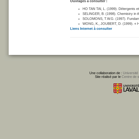
Ouvrages à consulter :
HO TAN TAI, L. (1999). Détergents et 
SELINGER, B. (1998). Chemistry in the
SOLOMONS, T.W.G. (1997). Fundamenta
WONG, K., JOUBERT, D. (1999). « Hal
Liens Internet à consulter
Une collaboration de :
Université
Site réalisé par le
Centre de 