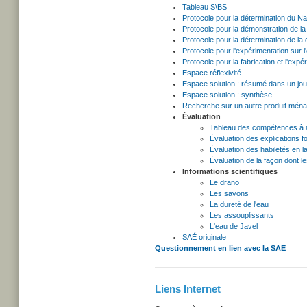
Tableau S\BS
Protocole pour la détermination du 
Protocole pour la démonstration de la
Protocole pour la détermination de la 
Protocole pour l'expérimentation sur l'é
Protocole pour la fabrication et l'expé
Espace réflexivité
Espace solution : résumé dans un jou
Espace solution : synthèse
Recherche sur un autre produit mén
Évaluation
Tableau des compétences à 
Évaluation des explications f
Évaluation des habiletés en l
Évaluation de la façon dont l
Informations scientifiques
Le drano
Les savons
La dureté de l'eau
Les assouplissants
L'eau de Javel
SAÉ originale
Questionnement en lien avec la SAE
Liens Internet