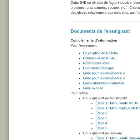
Cette SAE se déroule de façon inductive, donc
protéines, gras saturés, sodium, etc.). C'est p
des élèves relativement aux concepts, aux fonc
Documents de l'enseignant
Compléments d'information
Pour l'enseignant
Description de la tâche
Échéancier de la SAE
Références utiles
Document théorique
Grille pour la compétence 2
Grille pour la compétence 3
Guide alimentaire canadien
Grille exposé
Pour l'élève
Ceux qui vont au McDonald's
Étape 1 : Menu santé McDo
Étape 1 : Menu typique McD
Étape 2
Étape 3
Étape 4
Étape 5
Ceux qui vont au Subway
Étape 1 : Menu santé Subwa