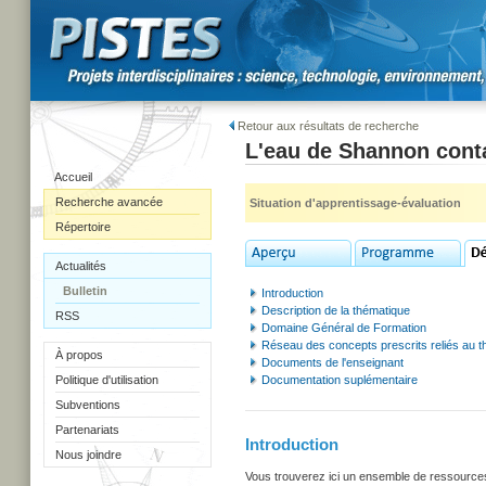
Retour aux résultats de recherche
L'eau de Shannon con
Accueil
Recherche avancée
Situation d'apprentissage-évaluation
Répertoire
Actualités
Bulletin
Introduction
Description de la thématique
RSS
Domaine Général de Formation
Réseau des concepts prescrits reliés au 
À propos
Documents de l'enseignant
Politique d'utilisation
Documentation suplémentaire
Subventions
Partenariats
Introduction
Nous joindre
Vous trouverez ici un ensemble de ressources u