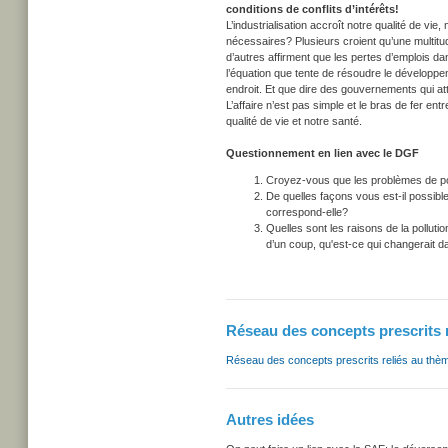
conditions de conflits d’intérêts!
L’industrialisation accroît notre qualité de vie
nécessaires? Plusieurs croient qu’une multit
d’autres affirment que les pertes d’emplois dan
l’équation que tente de résoudre le développe
endroit. Et que dire des gouvernements qui at
L’affaire n’est pas simple et le bras de fer e
qualité de vie et notre santé.
Questionnement en lien avec le DGF
Croyez-vous que les problèmes de poll
De quelles façons vous est-il possible
correspond-elle?
Quelles sont les raisons de la pollutio
d’un coup, qu'est-ce qui changerait da
Réseau des concepts prescrits 
Réseau des concepts prescrits reliés au thè
Autres idées