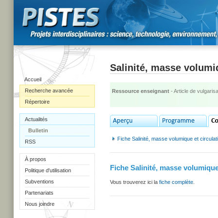
Salinité, masse volumi
Accueil
Recherche avancée
Ressource enseignant
- Article de vulgarisa
Répertoire
Actualités
Bulletin
Fiche Salinité, masse volumique et circula
RSS
À propos
Fiche Salinité, masse volumique
Politique d'utilisation
Subventions
Vous trouverez ici la
fiche complète
.
Partenariats
Nous joindre